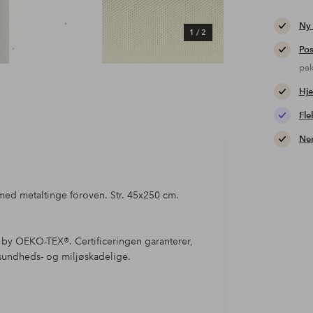
Ny
1
/
2
Pos
pa
Hje
Fle
Nem
ed metaltinge foroven. Str. 45x250 cm.
0 by OEKO-TEX®. Certificeringen garanterer,
e sundheds- og miljøskadelige.