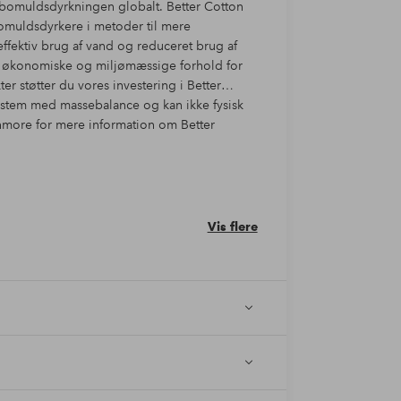
 bomuldsdyrkningen globalt. Better Cotton
bomuldsdyrkere i metoder til mere
fektiv brug af vand og reduceret brug af
e, økonomiske og miljømæssige forhold for
støtter du vores investering i Better
 system med massebalance og kan ikke fysisk
rnmore for mere information om Better
Vis flere