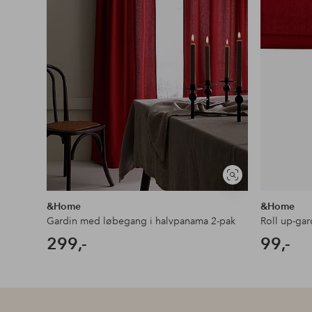
Se
lignende
&Home
&Home
Gardin med løbegang i halvpanama 2-pak
Roll up-gar
299,-
99,-