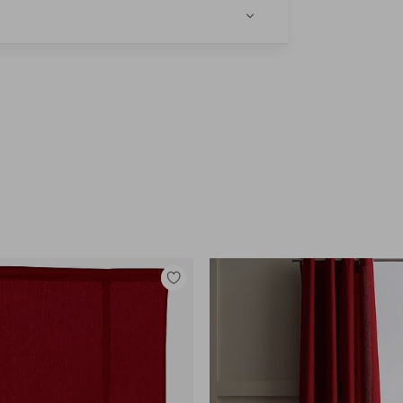
Tilføj
til
favoritter