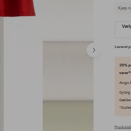
Kjøp n
Vælg
Leveret p
Næste
produkt
20% på
varer**
Angiv 
Gyldig 
Gælder
"Outlet"
Produktd