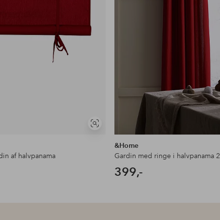
Se
lignende
&Home
din af halvpanama
Gardin med ringe i halvpanama 2
399,-