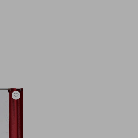
Tilføj
til
favoritter