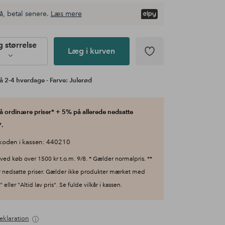
å, betal senere.
Læs mere
 størrelse
Læg i kurven
å 2-4 hverdage - Farve: Julerød
 ordinære priser* + 5% på allerede nedsatte
.
koden i kassen: 440210
ved køb over 1500 kr t.o.m. 9/8. * Gælder normalpris. **
 nedsatte priser. Gælder ikke produkter mærket med
 eller "Altid lav pris". Se fulde vilkår i kassen.
eklaration