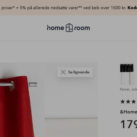
priser* + 5% på allerede nedsatte varer** ved køb over 1500 kr.
Kod
Homeroom
–
Alt
for
hjemmet
til
lav
pris
Se lignende
Farve: Ju
&Hom
179