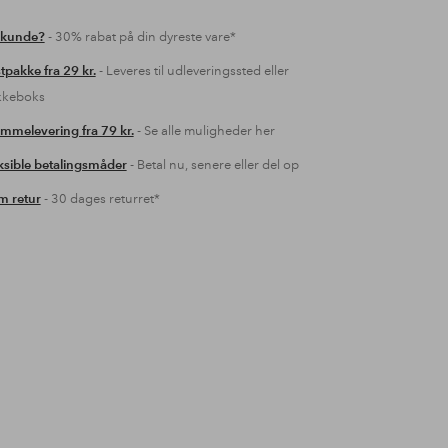
 kunde?
- 30% rabat på din dyreste vare*
tpakke fra 29 kr.
- Leveres til udleveringssted eller
kkeboks
mmelevering fra 79 kr.
- Se alle muligheder her
ksible betalingsmåder
- Betal nu, senere eller del op
 retur
- 30 dages returret*