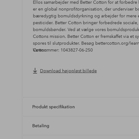
Ellos samarbejder med Better Cotton for at forbedre
er en global nonprofitorganisation, der underviser 
bæredygtig bomuldsdyrkning og arbejder for mere ef
pesticider. Better Cotton bringer forbedrede social
bomuldsbønder. Ved at vælge vores bomuldsprodukter 
Cottons mission. Better Cotton er fremskaffet via et
spores til slutprodukter. Besøg bettercotton.org/lea
Cotton.
Varenummer: 1043827-06-250
Download højopløst billede
Produkt specifikation
Betaling