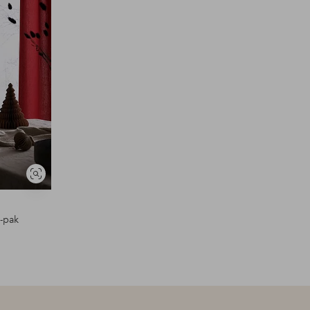
Se
lignende
-pak