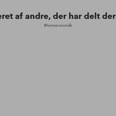
eret af andre, der har delt de
#homeroomdk