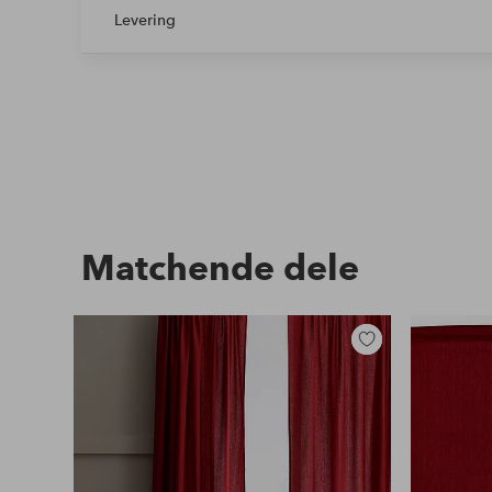
Levering
Matchende dele
Tilføj
til
favoritter