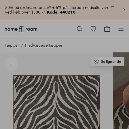
20% på ordinære priser* + 5% på allerede nedsatte varer**
ved køb over 1500 kr.
Kode: 440210
Homeroom
–
Gå
Gå
Pro
Alt
til
til
for
favoritmarkered
indkøbsku
Tæpper
Fladvævede tæpper
hjemmet
produkter
til
lav
pris
Se lignende
Tilbage