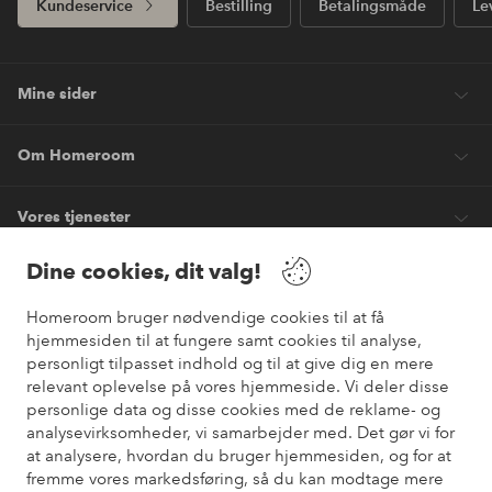
Kundeservice
Bestilling
Betalingsmåde
Le
Mine sider
Om Homeroom
Vores tjenester
Dine cookies, dit valg!
Vilkår
Homeroom bruger nødvendige cookies til at få
hjemmesiden til at fungere samt cookies til analyse,
Venner
personligt tilpasset indhold og til at give dig en mere
relevant oplevelse på vores hjemmeside. Vi deler disse
personlige data og disse cookies med de reklame- og
analysevirksomheder, vi samarbejder med. Det gør vi for
Sikre betalinger
at analysere, hvordan du bruger hjemmesiden, og for at
Vil du vide mere om
vores betalingsmuligheder
?
fremme vores markedsføring, så du kan modtage mere