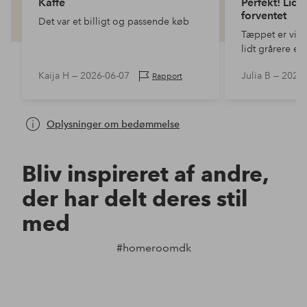
Kaffe
Perfekt! Lidt
forventet
Det var et billigt og passende køb
Tæppet er virke
lidt grårere en
resultatet blev
Kaija H —
2026-06-07
Julia B —
2026-
Rapport
havde været fo
Det giver et b
Oplysninger om bedømmelse
Bliv inspireret af andre,
der har delt deres stil
med
#homeroomdk