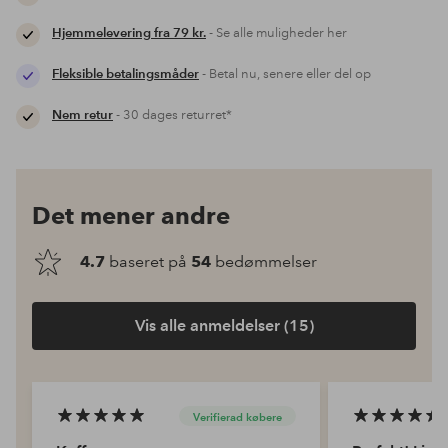
Hjemmelevering fra 79 kr.
- Se alle muligheder her
Fleksible betalingsmåder
- Betal nu, senere eller del op
Nem retur
- 30 dages returret*
Det mener andre
4.7
baseret på
54
bedømmelser
Vis alle anmeldelser (15)
Verifierad købere