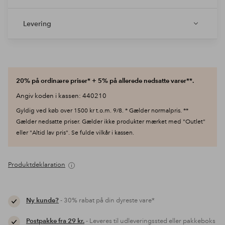
Levering
20% på ordinære priser* + 5% på allerede nedsatte varer**.
Angiv koden i kassen: 440210
Gyldig ved køb over 1500 kr t.o.m. 9/8. * Gælder normalpris. **
Gælder nedsatte priser. Gælder ikke produkter mærket med "Outlet"
eller "Altid lav pris". Se fulde vilkår i kassen.
Produktdeklaration
Ny kunde?
- 30% rabat på din dyreste vare*
Postpakke fra 29 kr.
- Leveres til udleveringssted eller pakkeboks