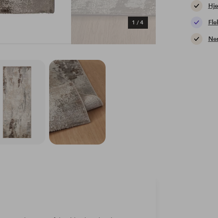
Hje
Fle
1
/
4
Nem