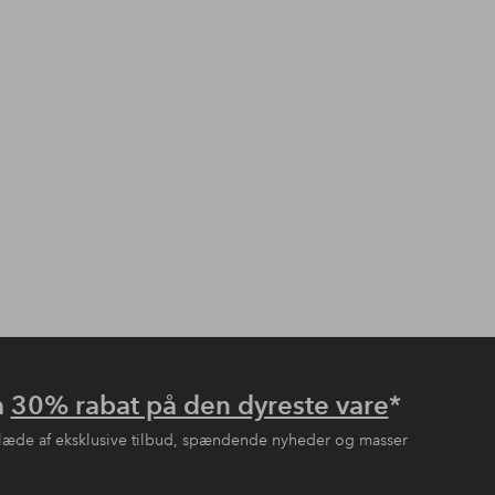
å
30% rabat på den dyreste vare
*
læde af eksklusive tilbud, spændende nyheder og masser