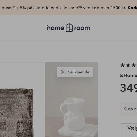
priser* + 5% på allerede nedsatte varer** ved køb over 1500 kr.
Kod
Homeroom
–
Alt
for
hjemmet
til
lav
pris
Se lignende
&Hom
349
Kjøp n
Vælg