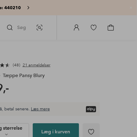
e: 440210
Lu
Søg
Billedsøgning
Log
Gå
Gå
ind
til
til
på
favoritmarkerede
indkøbskur
Homeroom
produkter
48
21 anmeldelser
e
Tæppe Pansy Blury
,-
å, betal senere.
Læs mere
 størrelse
Læg i kurven