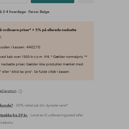
å 2-4 hverdage - Farve: Beige
 ordinære priser* + 5% på allerede nedsatte
.
koden i kassen: 440210
ved køb over 1500 kr t.o.m. 9/8. * Gælder normalpris. **
 nedsatte priser. Gælder ikke produkter mærket med
 eller "Altid lav pris". Se fulde vilkår i kassen.
eklaration
 kunde?
- 30% rabat på din dyreste vare*
tpakke fra 29 kr.
- Leveres til udleveringssted eller
kkeboks