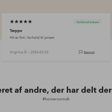
Verifierad købere
Tæppe
Alt er fint i forhold til prisen
Virginija B —
2026-03-22
Rapport
eret af andre, der har delt de
#homeroomdk