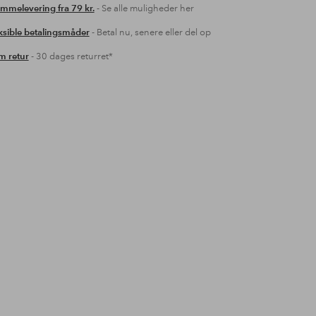
mmelevering fra 79 kr.
- Se alle muligheder her
ksible betalingsmåder
- Betal nu, senere eller del op
 retur
- 30 dages returret*