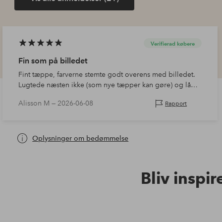
Verifierad købere
Fin som på billedet
Fint tæppe, farverne stemte godt overens med billedet.
Lugtede næsten ikke (som nye tæpper kan gøre) og lå
fladt og fint efter et døgn.
Alisson M —
2026-06-08
Rapport
Oplysninger om bedømmelse
Bliv inspir