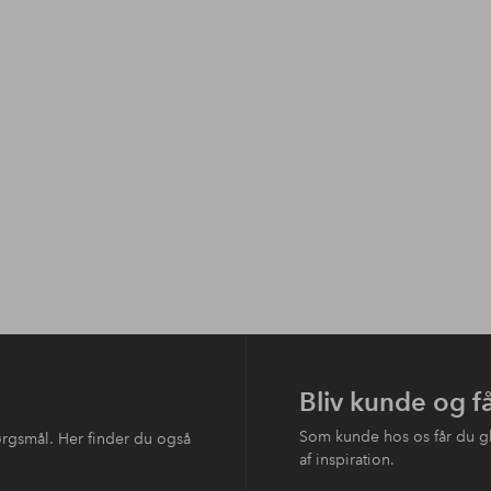
Bliv kunde og f
Som kunde hos os får du g
ørgsmål. Her finder du også
af inspiration.