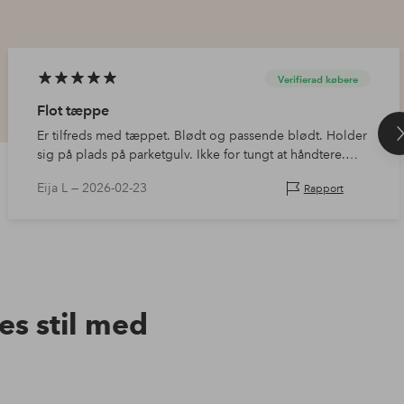
Verifierad købere
Flot tæppe
Er tilfreds med tæppet. Blødt og passende blødt. Holder
sig på plads på parketgulv. Ikke for tungt at håndtere.
Mønsteret er levende, men roligt at se på. Passende lyst
Eija L —
2026-02-23
Rapport
😊 Lugtede heller ikke…
res stil med