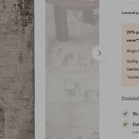
Leveret p
20% på
varer**
Angiv 
Næste
produkt
Gyldig 
Gælder
"Outlet"
Produktd
Ny
Pos
pa