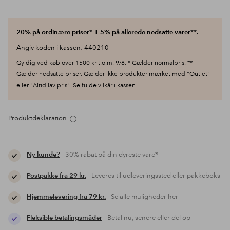
20% på ordinære priser* + 5% på allerede nedsatte varer**.
Angiv koden i kassen: 440210
Gyldig ved køb over 1500 kr t.o.m. 9/8. * Gælder normalpris. **
Gælder nedsatte priser. Gælder ikke produkter mærket med "Outlet"
eller "Altid lav pris". Se fulde vilkår i kassen.
Produktdeklaration
Ny kunde?
- 30% rabat på din dyreste vare*
Postpakke fra 29 kr.
- Leveres til udleveringssted eller pakkeboks
Hjemmelevering fra 79 kr.
- Se alle muligheder her
Fleksible betalingsmåder
- Betal nu, senere eller del op