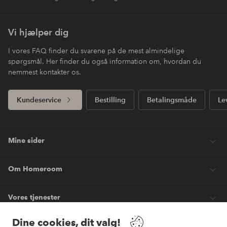
Vi hjælper dig
I vores FAQ finder du svarene på de mest almindelige
spørgsmål. Her finder du også information om, hvordan du
nemmest kontakter os.
Kundeservice
Bestilling
Betalingsmåde
Le
Mine sider
Om Homeroom
Vores tjenester
Dine cookies, dit valg!
Vilkår