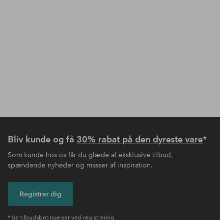
Bliv kunde og få
30% rabat på den dyreste vare
*
Som kunde hos os får du glæde af eksklusive tilbud,
spændende nyheder og masser af inspiration.
Registrer dig
* Se tilbudsbetingelser ved registrering