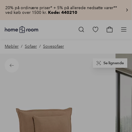
20% på ordinære priser* + 5% på allerede nedsatte varer**
ved køb over 1500 kr.
Kode: 440210
Homeroom
–
Gå
Gå
Pro
Alt
til
til
for
favoritmarkered
indkøbsku
Møbler
Sofaer
Sovesofaer
hjemmet
produkter
til
lav
pris
Se lignende
Tilbage