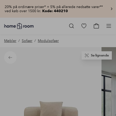
20% på ordinære priser* + 5% på allerede nedsatte varer**
ved køb over 1500 kr.
Kode: 440210
Homeroom
–
Gå
Gå
Pro
Alt
til
til
for
favoritmarkered
indkøbsku
Møbler
Sofaer
Modulsofaer
hjemmet
produkter
til
lav
pris
Se lignende
Tilbage