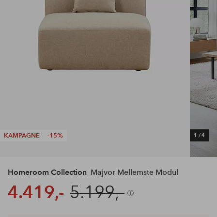
KAMPAGNE
-15%
1
/
4
Homeroom Collection
Majvor Mellemste Modul
4.419,-
5.199,-