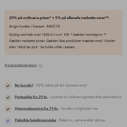
20% på ordinære priser* + 5% på allerede nedsatte varer**.
Angiv koden i kassen: 440210
Gyldig ved køb over 1500 kr t.o.m. 9/8. * Gælder normalpris. **
Gælder nedsatte priser. Gælder ikke produkter mærket med "Outlet"
eller "Altid lav pris". Se fulde vilkår i kassen.
Produktdeklaration
Ny kunde?
- 30% rabat på din dyreste vare*
Postpakke fra 29 kr.
- Leveres til udleveringssted eller pakkeboks
Hjemmelevering fra 79 kr.
- Se alle muligheder her
Fleksible betalingsmåder
- Betal nu, senere eller del op