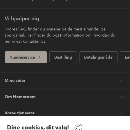
Vi hjælper dig
I vores FAQ finder du svarene på de mest almindelige
spørgsmål. Her finder du også information om, hvordan du
nemmest kontakter os.
Kundeservice
Bestilling
Betalingsmåde
Le
Mine sider
Om Homeroom
Vores tjenester
Dine cookies, dit valg!
Vilkår