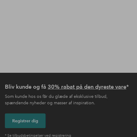
Bliv kunde og få
30% rabat på den dyreste vare
*
Som kunde hos os får du glæde af eksklusive tilbud,
spændende nyheder og masser af inspiration.
Registrer dig
* Se tilbudsbetingelser ved registrering