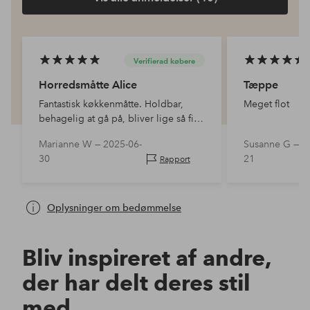
Verifierad købere
Horredsmåtte Alice
Tæppe
Fantastisk køkkenmåtte. Holdbar,
Meget flot
behagelig at gå på, bliver lige så fin
efter vask i maskinen.
Marianne W —
2025-06-
Susanne G —
2
30
21
Rapport
Oplysninger om bedømmelse
Bliv inspireret af andre,
der har delt deres stil
med