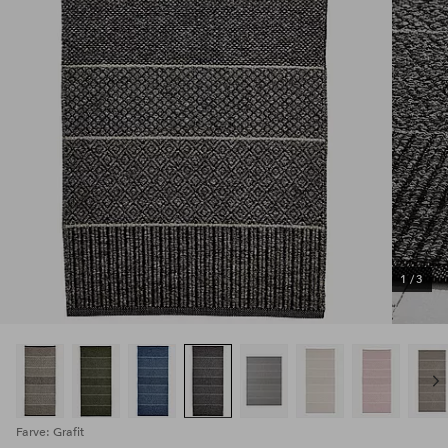
1
/
3
Farve: Grafit