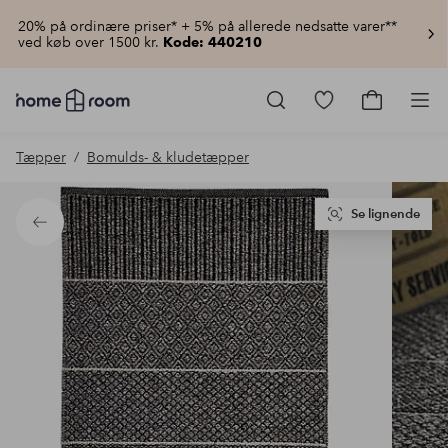
20% på ordinære priser* + 5% på allerede nedsatte varer**
ved køb over 1500 kr.
Kode: 440210
Homeroom
–
Gå
Gå
Pro
Alt
til
til
for
favoritmarkered
indkøbsku
Tæpper
Bomulds- & kludetæpper
hjemmet
produkter
til
lav
pris
Se lignende
Tilbage