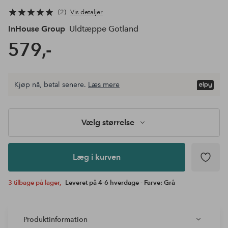
2
Vis detaljer
InHouse Group
Uldtæppe Gotland
579,-
Vælg
Kjøp nå, betal senere.
Læs mere
størrelse
Læg i
kurven
Vælg størrelse
Læg i kurven
3 tilbage på lager,
Leveret på 4-6 hverdage - Farve: Grå
Produktinformation