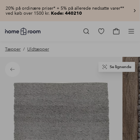
20% på ordinære priser* + 5% på allerede nedsatte varer**
ved køb over 1500 kr.
Kode: 440210
Homeroom
–
Gå
Gå
Pro
Alt
til
til
for
favoritmarkered
indkøbsku
Tæpper
Uldtæpper
hjemmet
produkter
til
lav
pris
Se lignende
Tilbage