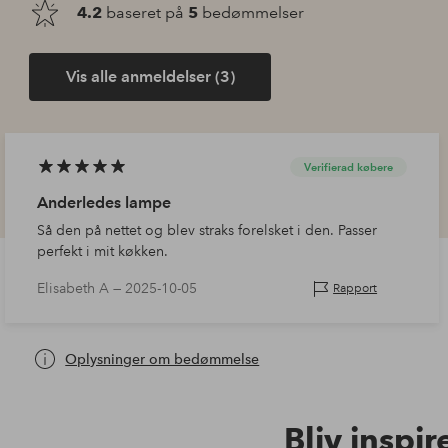
4.2
baseret på
5
bedømmelser
Vis alle anmeldelser (3)
Verifierad købere
Anderledes lampe
Så den på nettet og blev straks forelsket i den. Passer
perfekt i mit køkken.
Elisabeth A —
2025-10-05
Rapport
Oplysninger om bedømmelse
Bliv inspir