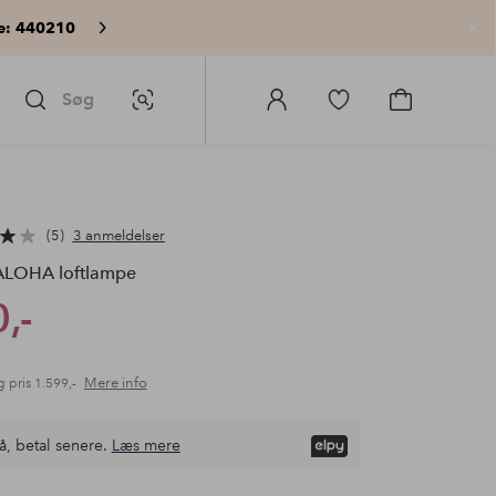
e: 440210
Lu
Søg
Billedsøgning
Log
Gå
Gå
ind
til
til
på
favoritmarkerede
indkøbskur
Homeroom
produkter
5
3 anmeldelser
LOHA loftlampe
,-
Mere info
g pris
1.599,-
å, betal senere.
Læs mere