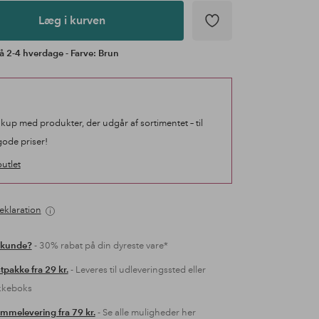
Læg i kurven
å 2-4 hverdage - Farve: Brun
 kup med produkter, der udgår af sortimentet – til
gode priser!
utlet
eklaration
 kunde?
- 30% rabat på din dyreste vare*
tpakke fra 29 kr.
- Leveres til udleveringssted eller
kkeboks
mmelevering fra 79 kr.
- Se alle muligheder her