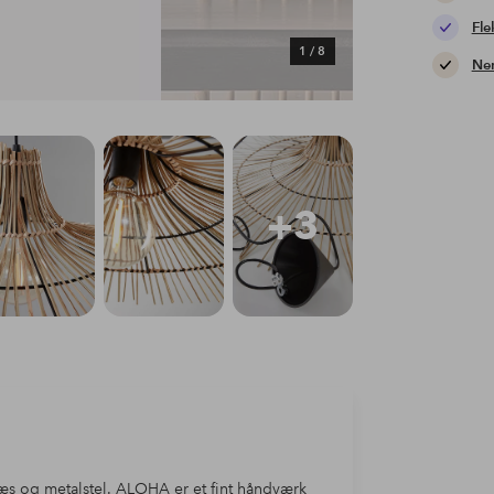
Fle
1
/
8
Nem
+3
æs og metalstel. ALOHA er et fint håndværk