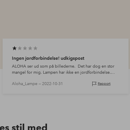
Ingen jordforbindelse! udkigspost
ALOHA ser ud som på billederne. Det har dog en stor
mangel for mig. Lampen har ikke en jordforbindelse.
Derudover er loftbeslaget lavet af blød plast, og dækslet
Aloha_Lampe —
2022-10-31
Rapport
ho…
res stil med