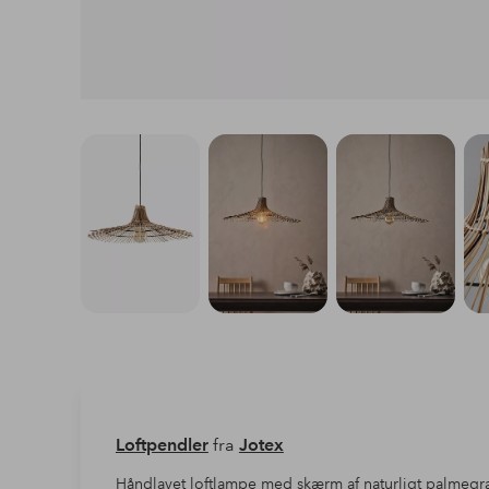
Loftpendler
fra
Jotex
Håndlavet loftlampe med skærm af naturligt palmegr