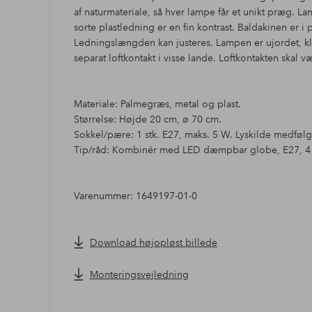
af naturmateriale, så hver lampe får et unikt præg. 
sorte plastledning er en fin kontrast. Baldakinen er i
Ledningslængden kan justeres. Lampen er ujordet, kl
separat loftkontakt i visse lande. Loftkontakten skal v
Materiale: Palmegræs, metal og plast.
Størrelse: Højde 20 cm, ø 70 cm.
Sokkel/pære: 1 stk. E27, maks. 5 W. Lyskilde medfølg
Tip/råd: Kombinér med LED dæmpbar globe, E27, 4
Varenummer: 1649197-01-0
Download højopløst billede
Monteringsvejledning