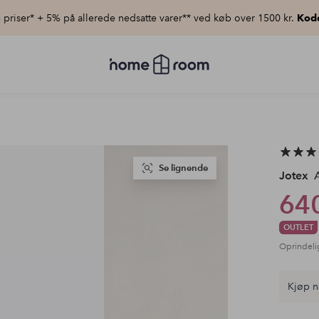
priser* + 5% på allerede nedsatte varer** ved køb over 1500 kr.
Kod
Homeroom
–
Alt
for
hjemmet
til
lav
pris
Se lignende
Jotex
A
640
OUTLET
Oprindeli
Kjøp n