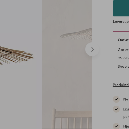
Leveret p
Outlet
Gør et
Næste
produkt
rigtig 
Shop o
Produktd
Ny
Pos
pa
Hje