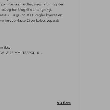
Lampen har skøn sydhavsinspiration og den
 plast og har krog til ophængning.
asse 2. På grund af EU-regler kræves en
ære jordet (klasse 2) og købes separat.
er ikke.
 W, Ø 95 mm, 1622941-01.
Vis flere