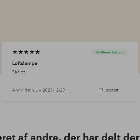
Verifierad købere
Loftslampe
Så flot
Ann-Kristin L —
2023-12-29
Rapport
eret af andre, der har delt de