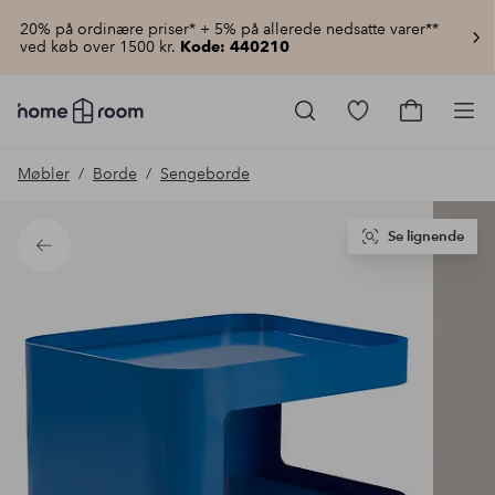
20% på ordinære priser* + 5% på allerede nedsatte varer**
ved køb over 1500 kr.
Kode: 440210
Homeroom
–
Gå
Gå
Pro
Alt
til
til
for
favoritmarkered
indkøbsku
Møbler
Borde
Sengeborde
hjemmet
produkter
til
lav
pris
Se lignende
Tilbage