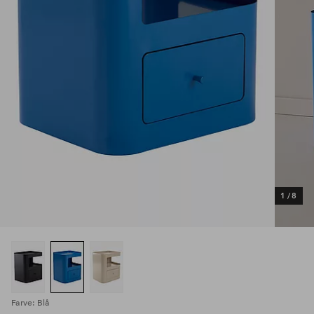
1
/
8
Farve: Blå