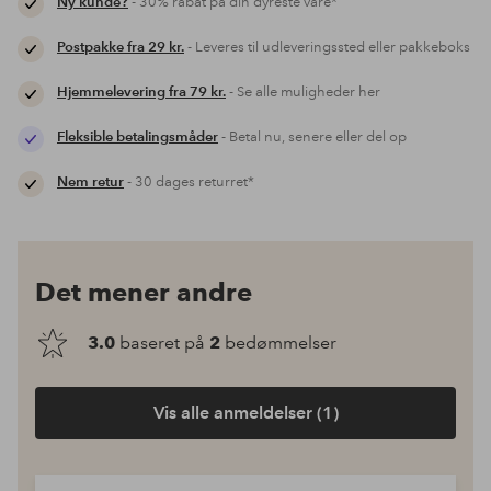
Ny kunde?
- 30% rabat på din dyreste vare*
Postpakke fra 29 kr.
- Leveres til udleveringssted eller pakkeboks
Hjemmelevering fra 79 kr.
- Se alle muligheder her
Fleksible betalingsmåder
- Betal nu, senere eller del op
Nem retur
- 30 dages returret*
Det mener andre
3.0
baseret på
2
bedømmelser
Vis alle anmeldelser (1)