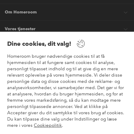
Om Homeroom
Vores tjenester
Dine cookies, dit valg!
Vilkår
Homeroom bruger nødvendige cookies til at få
hjemmesiden til at fungere samt cookies til analyse,
Venner
personligt tilpasset indhold og til at give dig en mere
relevant oplevelse på vores hjemmeside. Vi deler disse
personlige data og disse cookies med de reklame- og
analysevirksomheder, vi samarbejder med. Det gør vi for
Sikre betalinger
at analysere, hvordan du bruger hjemmesiden, og for at
Vil du vide mere om
vores betalingsmuligheder
?
fremme vores markedsføring, så du kan modtage mere
elpy
personligt tilpassede annoncer. Ved at klikke på
Accepter giver du dit samtykke til vores brug af cookies.
Du kan tilpasse dine valg under Indstillinger og læse
mere i vores
Cookiepolitik
.