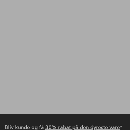
Bliv kunde og få
30% rabat på den dyreste vare
*