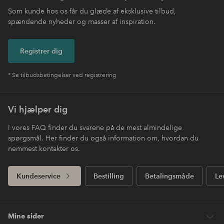
Som kunde hos os får du glæde af eksklusive tilbud,
spændende nyheder og masser af inspiration.
Registrer dig
* Se tilbudsbetingelser ved registrering
Vi hjælper dig
I vores FAQ finder du svarene på de mest almindelige
spørgsmål. Her finder du også information om, hvordan du
nemmest kontakter os.
Kundeservice
Bestilling
Betalingsmåde
Le
Mine sider