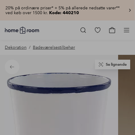
20% på ordinære priser* + 5% på allerede nedsatte varer**
ved køb over 1500 kr.
Kode: 440210
Homeroom
–
Gå
Gå
Pro
Alt
til
til
for
favoritmarkered
indkøbsku
Dekoration
Badeværelsestilbehør
hjemmet
produkter
til
lav
pris
Se lignende
Tilbage