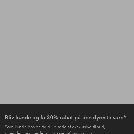
Bliv kunde og få
30% rabat på den dyreste vare
*
Som kunde hos os får du glæde af eksklusive tilbud,
spændende nyheder og masser af inspiration.