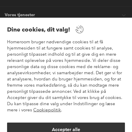
Vores tjenester
Dine cookies, dit valg!
Vilkår
Homeroom bruger nødvendige cookies til at få
hjemmesiden til at fungere samt cookies til analyse,
Venner
personligt tilpasset indhold og til at give dig en mere
relevant oplevelse på vores hjemmeside. Vi deler disse
personlige data og disse cookies med de reklame- og
analysevirksomheder, vi samarbejder med. Det gør vi for
Sikre betalinger
at analysere, hvordan du bruger hjemmesiden, og for at
Vil du vide mere om
vores betalingsmuligheder
?
fremme vores markedsføring, så du kan modtage mere
elpy
personligt tilpassede annoncer. Ved at klikke på
Accepter giver du dit samtykke til vores brug af cookies.
Du kan tilpasse dine valg under Indstillinger og læse
mere i vores
Cookiepolitik
.
Danmark - Vælg land
Accepter alle