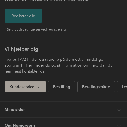
Registrer dig
* Se tilbudsbetingelser ved registrering
Vi hjælper dig
I vores FAQ finder du svarene på de mest almindelige
spørgsmål. Her finder du også information om, hvordan du
nemmest kontakter os.
Kundeservice
Bestilling
Betalingsmåde
Le
Mine sider
Om Homeroom