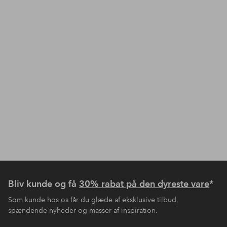
Bliv kunde og få
30% rabat på den dyreste vare
*
Som kunde hos os får du glæde af eksklusive tilbud,
spændende nyheder og masser af inspiration.