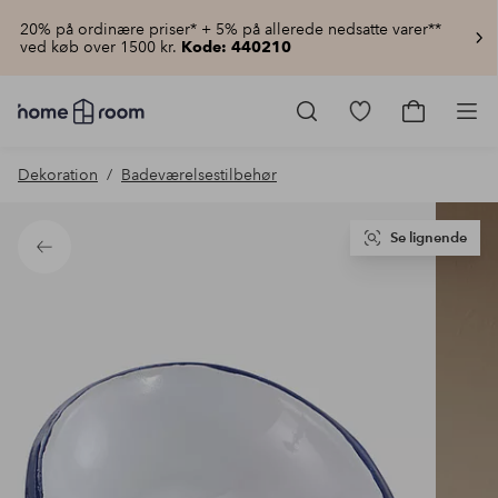
20% på ordinære priser* + 5% på allerede nedsatte varer**
ved køb over 1500 kr.
Kode: 440210
Homeroom
–
Gå
Gå
Pro
Alt
til
til
for
favoritmarkered
indkøbsku
Dekoration
Badeværelsestilbehør
hjemmet
produkter
til
lav
pris
Se lignende
Tilbage