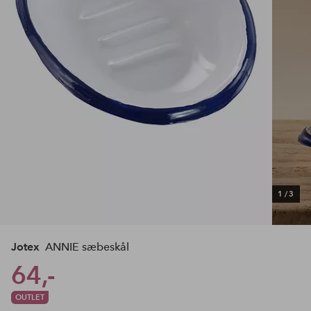
1
/
3
Jotex
ANNIE sæbeskål
64,-
OUTLET