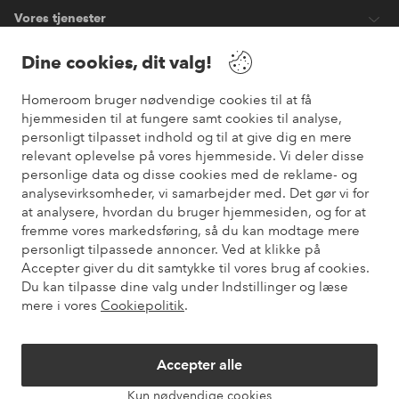
Vores tjenester
Dine cookies, dit valg!
Vilkår
Homeroom bruger nødvendige cookies til at få
hjemmesiden til at fungere samt cookies til analyse,
Venner
personligt tilpasset indhold og til at give dig en mere
relevant oplevelse på vores hjemmeside. Vi deler disse
personlige data og disse cookies med de reklame- og
analysevirksomheder, vi samarbejder med. Det gør vi for
Sikre betalinger
at analysere, hvordan du bruger hjemmesiden, og for at
Vil du vide mere om
vores betalingsmuligheder
?
fremme vores markedsføring, så du kan modtage mere
elpy
personligt tilpassede annoncer. Ved at klikke på
Accepter giver du dit samtykke til vores brug af cookies.
Du kan tilpasse dine valg under Indstillinger og læse
mere i vores
Cookiepolitik
.
Danmark - Vælg land
Accepter alle
Instagram
Facebook
Pinterest
Youtube
Kun nødvendige cookies