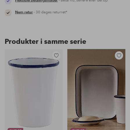
Fleksible betalingsmåder
- Betal nu, senere eller del op
Nem retur
- 30 dages returret*
Produkter i samme serie
Tilføj
Tilføj
til
til
favoritter
favoritter