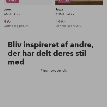
OUTLET
OUTLET
Jotex
Jotex
ANNIE kop
ANNIE bakke
49,-
149,-
Oprindelig pris
99,-
Oprindelig pris
299,-
Bliv inspireret af andre,
der har delt deres stil
med
#homeroomdk