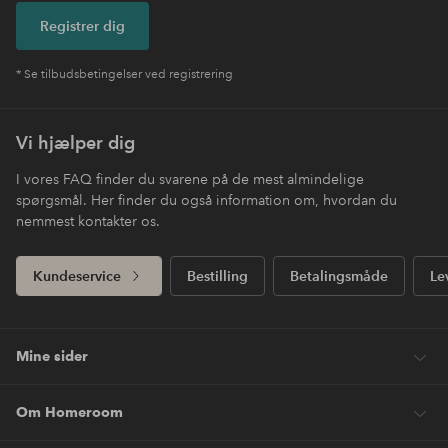
Registrer dig
* Se tilbudsbetingelser ved registrering
Vi hjælper dig
I vores FAQ finder du svarene på de mest almindelige
spørgsmål. Her finder du også information om, hvordan du
nemmest kontakter os.
Kundeservice
Bestilling
Betalingsmåde
Le
Mine sider
Om Homeroom