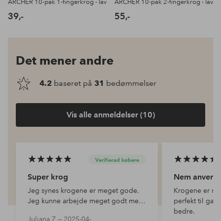
ARCHER 10-pak 1-fingerkrog - lav
ARCHER 10-pak 2-fingerkrog - lav
39,-
55,-
Det mener andre
4.2
baseret på
31
bedømmelser
Vis alle anmeldelser (10)
Verifierad købere
Super krog
Nem anvende
Jeg synes krogene er meget gode.
Krogene er nem
Jeg kunne arbejde meget godt med
perfekt til gard
dem.
bedre.
Juliana Z —
2025-04-