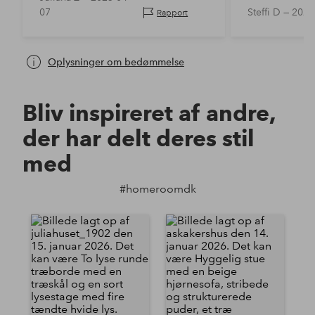
07
Steffi D —
2025
Rapport
Oplysninger om bedømmelse
Bliv inspireret af andre,
der har delt deres stil
med
#homeroomdk