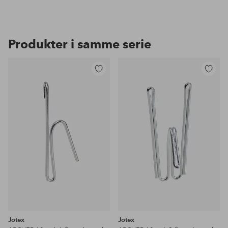
Produkter i samme serie
Tilføj
Tilføj
til
til
favoritter
favoritter
Jotex
Jotex