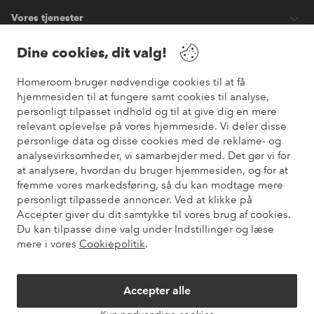
Vores tjenester
Dine cookies, dit valg!
Vilkår
Homeroom bruger nødvendige cookies til at få
hjemmesiden til at fungere samt cookies til analyse,
Venner
personligt tilpasset indhold og til at give dig en mere
relevant oplevelse på vores hjemmeside. Vi deler disse
personlige data og disse cookies med de reklame- og
analysevirksomheder, vi samarbejder med. Det gør vi for
Sikre betalinger
at analysere, hvordan du bruger hjemmesiden, og for at
Vil du vide mere om
vores betalingsmuligheder
?
fremme vores markedsføring, så du kan modtage mere
elpy
personligt tilpassede annoncer. Ved at klikke på
Accepter giver du dit samtykke til vores brug af cookies.
Du kan tilpasse dine valg under Indstillinger og læse
mere i vores
Cookiepolitik
.
Danmark - Vælg land
Accepter alle
Instagram
Facebook
Pinterest
Youtube