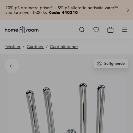
20% på ordinære priser* + 5% på allerede nedsatte varer**
ved køb over 1500 kr.
Kode: 440210
Homeroom
–
Gå
Gå
Pro
Alt
til
til
for
favoritmarkered
indkøbsku
Tekstiler
Gardiner
Gardintilbehør
hjemmet
produkter
til
lav
pris
Se lignende
Tilbage