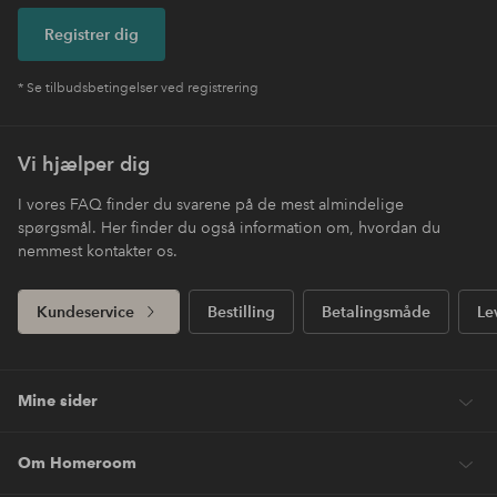
Registrer dig
* Se tilbudsbetingelser ved registrering
Vi hjælper dig
I vores FAQ finder du svarene på de mest almindelige
spørgsmål. Her finder du også information om, hvordan du
nemmest kontakter os.
Kundeservice
Bestilling
Betalingsmåde
Le
Mine sider
Om Homeroom