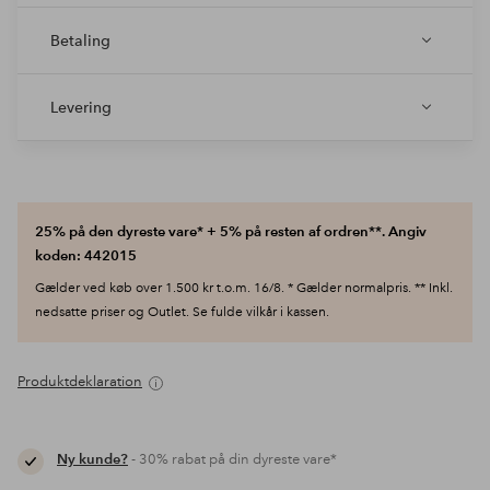
Betaling
Levering
25% på den dyreste vare* + 5% på resten af ordren**. Angiv
koden: 442015
Gælder ved køb over 1.500 kr t.o.m. 16/8. * Gælder normalpris. ** Inkl.
nedsatte priser og Outlet. Se fulde vilkår i kassen.
Produktdeklaration
Ny kunde?
- 30% rabat på din dyreste vare*