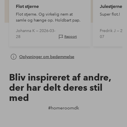
Flot stjerne
Julestjerne
Flot stjerne. Og virkelig nem at
Super flot.!
samle og hænge op. Holdbart pap.
Johanna K —
2026-03-
Fredrik J —
202
28
07
Rapport
Oplysninger om bedømmelse
Bliv inspireret af andre,
der har delt deres stil
med
#homeroomdk