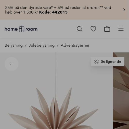
25% på den dyreste vare* + 5% på resten af ordren** ved
køb over 1.500 kr
Kode: 442015
Homeroom
–
Gå
Gå
Pro
Alt
til
til
for
favoritmarkered
indkøbsku
Belysning
Julebelysning
Adventsstjerner
hjemmet
produkter
til
lav
pris
Se lignende
Tilbage