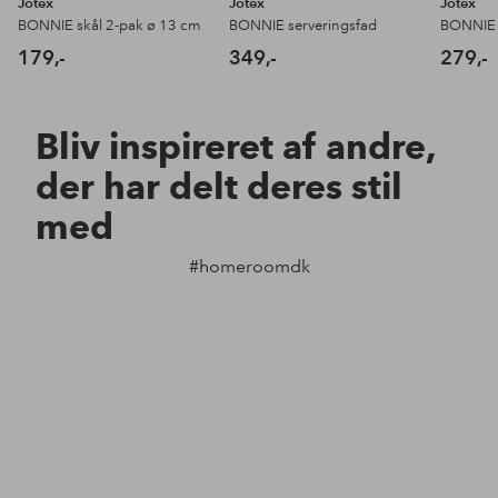
Jotex
Jotex
Jotex
BONNIE skål 2-pak ø 13 cm
BONNIE serveringsfad
BONNIE t
179,-
349,-
279,-
Bliv inspireret af andre,
der har delt deres stil
med
#homeroomdk