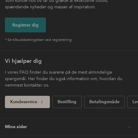
Som kunde hos os får du glæde af eksklusive tilbud,
spændende nyheder og masser af inspiration.
Registrer dig
* Se tilbudsbetingelser ved registrering
Vi hjælper dig
I vores FAQ finder du svarene på de mest almindelige
spørgsmål. Her finder du også information om, hvordan du
nemmest kontakter os.
Kundeservice
Bestilling
Betalingsmåde
Le
Mine sider