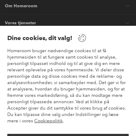
Om Homeroom
Vores tjenester
Dine cookies, dit valg!
Vilkår
Homeroom bruger nødvendige cookies til at få
Venner
hjemmesiden til at fungere samt cookies til analyse,
personligt tilpasset indhold og til at give dig en mere
relevant oplevelse på vores hjemmeside. Vi deler disse
personlige data og disse cookies med de reklame- og
analysevirksomheder, vi samarbejder med. Det gør vi for
Sikre betalinger
at analysere, hvordan du bruger hjemmesiden, og for at
Vil du vide mere om
vores betalingsmuligheder
?
fremme vores markedsføring, så du kan modtage mere
elpy
personligt tilpassede annoncer. Ved at klikke på
Accepter giver du dit samtykke til vores brug af cookies.
Du kan tilpasse dine valg under Indstillinger og læse
mere i vores
Cookiepolitik
.
Danmark - Vælg land