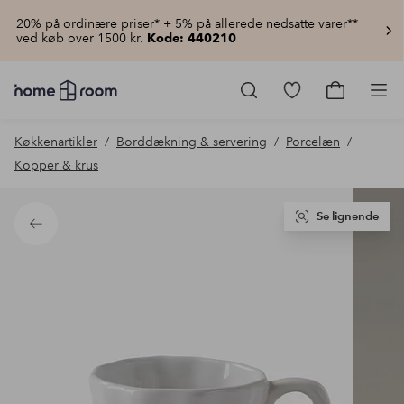
20% på ordinære priser* + 5% på allerede nedsatte varer**
ved køb over 1500 kr.
Kode: 440210
Homeroom
–
Gå
Gå
Pro
Alt
til
til
for
favoritmarkered
indkøbsku
Køkkenartikler
Borddækning & servering
Porcelæn
hjemmet
produkter
til
Kopper & krus
lav
pris
Se lignende
Tilbage