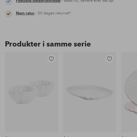
Fleksible betalingsmåder
- Betal nu, senere eller del op
Nem retur
- 30 dages returret*
Produkter i samme serie
Tilføj
Tilføj
til
til
favoritter
favoritter