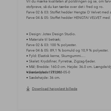
Vil du mærke kvaliteten af polstringen og se, om farve
stofprøve, så du kan tænke over det i fred og ro.
Farve 02 & 03: Stoffet hedder Hengtai D Velvet med a
Farve 04 & 05: Stoffet hedder HENGTAI VELVET med ar
• Design: Jotex Design Studio.
• Materiale til betræk;
Farve 02 & 03: 100 % polyester.
Farve 04 & 05: 89,1 % bomuld og 10,9 % polyester.
• Fyld: Elastisk kerne, Skumgummi.
• Skelet: Krydsfiner, Fyrretræ, Zigzag-fjeder.
• Mål; Bredde: 160.0 cm. Højde: 36.0 cm. Længde/d
• Sædedybde: 79 cm.
Varenummer: 1533388-05-0
• Sædehøjde: 36 cm.
• Maks. vægt: 90 kg.
Download højopløst billede