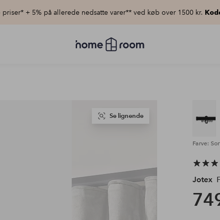
priser* + 5% på allerede nedsatte varer** ved køb over 1500 kr.
Kod
Homeroom
–
Alt
for
hjemmet
til
lav
pris
Se lignende
Farve: So
Jotex
F
749