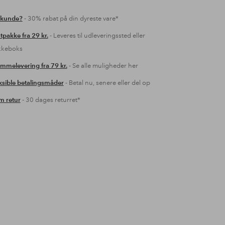
 kunde?
- 30% rabat på din dyreste vare*
tpakke fra 29 kr.
- Leveres til udleveringssted eller
kkeboks
mmelevering fra 79 kr.
- Se alle muligheder her
ksible betalingsmåder
- Betal nu, senere eller del op
 retur
- 30 dages returret*