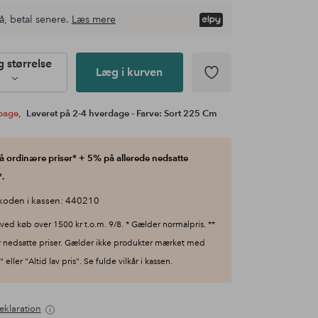
å, betal senere.
Læs mere
 størrelse
Læg i kurven
lbage,
Leveret på 2-4 hverdage - Farve: Sort 225 Cm
 ordinære priser* + 5% på allerede nedsatte
.
koden i kassen: 440210
ved køb over 1500 kr t.o.m. 9/8. * Gælder normalpris. **
 nedsatte priser. Gælder ikke produkter mærket med
 eller "Altid lav pris". Se fulde vilkår i kassen.
eklaration