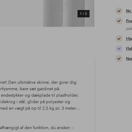
Ny
1
/
2
Pos
pa
Hje
Fle
Nem
eret! Den ultimative skinne, der giver dig
erhjemme, bare sæt gardinet på.
 endestykker og dækplade til plastholder,
idekrog i stål, glider på polyester og
med en vægt på op til 2,5 kg pr. 3 meter
 afhængigt af den funktion, du ønsker: -