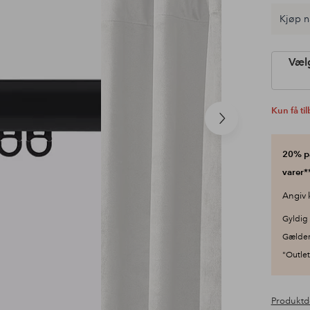
Kjøp n
Vælg
Kun få ti
Næste
produkt
20% på
varer**
Angiv 
Gyldig 
Gælder
"Outlet"
Produktd