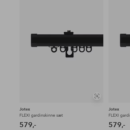
Se
lignende
Jotex
Jotex
FLEXI gardinskinne sæt
FLEXI gard
579,-
579,-