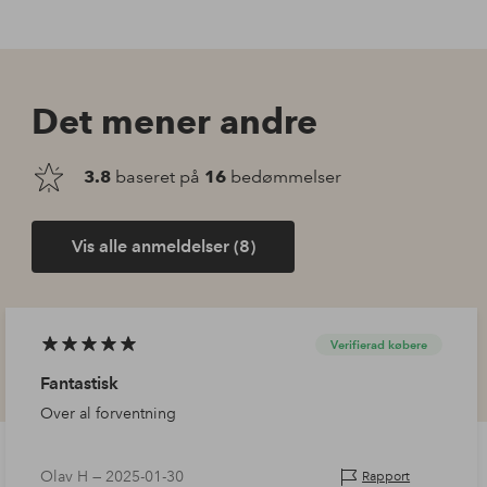
Det mener andre
3.8
baseret på
16
bedømmelser
Vis alle anmeldelser (8)
Verifierad købere
Fantastisk
Over al forventning
Olav H —
2025-01-30
Rapport