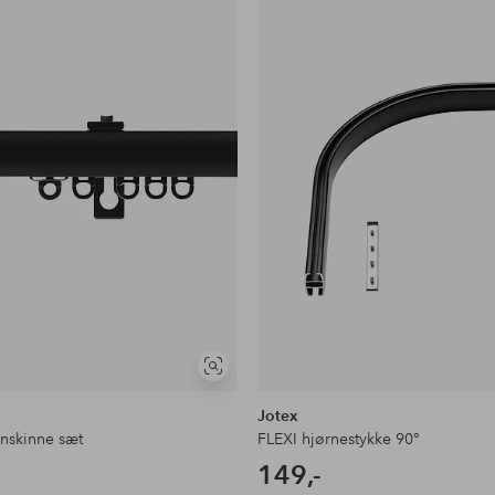
Se
lignende
Jotex
inskinne sæt
FLEXI hjørnestykke 90°
149,-