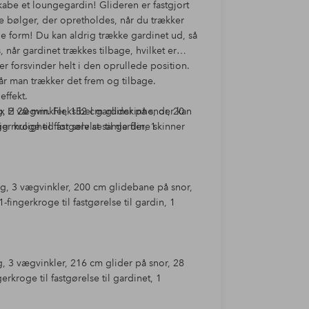
kabe et loungegardin! Glideren er fastgjort
e bølger, der opretholdes, når du trækker
ine form! Du kan aldrig trække gardinet ud, så
 når gardinet trækkes tilbage, hvilket er
er forsvinder helt i den oprullede position.
 når man trækker det frem og tilbage.
ffekt.
3 x H 20 mm. Fleksibel gardinskinne, der kan
g, 2 vægvinkler, 152 cm glider på snor, 20
r kroge til fastgørelse til gardin, 1
lag, 3 vægvinkler, 200 cm glidebane på snor,
fingerkroge til fastgørelse til gardin, 1
g, 3 vægvinkler, 216 cm glider på snor, 28
rkroge til fastgørelse til gardinet, 1