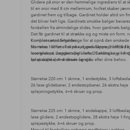
Glidere på snor er den hemmelige ingrediens til at s
til en snor med 8 cm mellemrum, hvilket skaber jævn
gardinet frem og tilbage. Gardinet holder altid sin f
det bliver helt lige. Gardinets smukke bølger bevares,
forskellen fra almindelige slides, hvor gardinets bølg
Det får gardinet til at strække sig og miste sin form,
Kombiner med fingerkroge for at opnå den ønskede e
Komplet sæt indeholder:
Monteres i loftet eller på væggen. Skinneprofil: B 1
Størrelse 160 cm: 1 skinne, 1 endekappe, 2 loftbesla
monteres på væggen eller i loftet. Samlingen giver dig mulighed for selv at samle flere skinner
løse glidere, 2 endestopglidere, 20 ekstra høje 1-finge
for at skabe den ønskede længde efter dine behov.
splejsestykke, 4+4 skruer og stik.
Størrelse 220 cm: 1 skinne, 1 endestykke, 3 loftsbes
26 løse glidebaner, 2 endestopbaner, 26 ekstra høje 1-
splejsningsstykke, 6+6 skruer og prop.
Størrelse 225 cm: 1 skinne, 1 endekappe, 3 loftbesla
løse glidere, 2 endestopglidere, 28 ekstra høje 1-finge
splejsestykke, 6+6 skruer og prop.
Manual til forskellige ophæng medfølger i pakken.