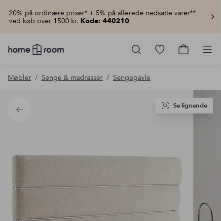
20% på ordinære priser* + 5% på allerede nedsatte varer**
ved køb over 1500 kr.
Kode: 440210
Homeroom
–
Gå
Gå
Pro
Alt
til
til
for
favoritmarkered
indkøbsku
Møbler
Senge & madrasser
Sengegavle
hjemmet
produkter
til
lav
pris
Se lignende
Tilbage