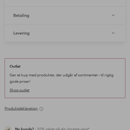
Betaling
Levering
Outlet
Gør et kup med produkter, der udgår af sortimentet – til rigtig
gode priser!
Shop outlet
Produktdeklaration
Ny kunde?
- 30% rabat på din dyreste vare*