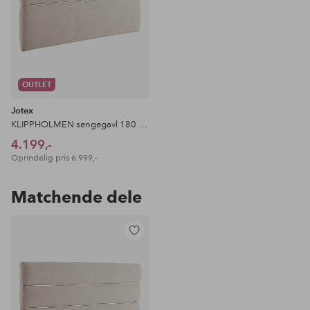
OUTLET
Jotex
KLIPPHOLMEN sengegavl 180 cm
4.199,-
Oprindelig pris
6.999,-
Matchende dele
Tilføj
til
favoritter