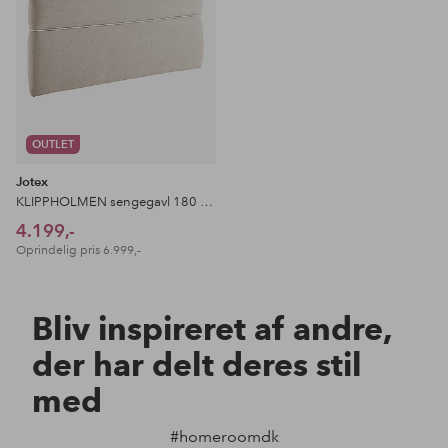
OUTLET
Jotex
KLIPPHOLMEN sengegavl 180 cm
4.199,-
Oprindelig pris
6.999,-
Bliv inspireret af andre,
der har delt deres stil
med
#homeroomdk