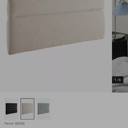
1
/
6
Farve: BEIGE