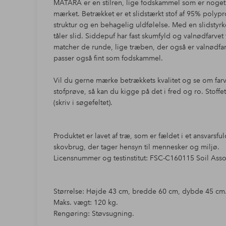
MATARA er en stilren, lige fodskammel som er noget s
mærket. Betrækket er et slidstærkt stof af 95% polypr
struktur og en behagelig uldfølelse. Med en slidstyrk
tåler slid. Siddepuf har fast skumfyld og valnødfarve
matcher de runde, lige træben, der også er valnødfarv
passer også fint som fodskammel.
Vil du gerne mærke betrækkets kvalitet og se om far
stofprøve, så kan du kigge på det i fred og ro. Sto
(skriv i søgefeltet).
Produktet er lavet af træ, som er fældet i et ansvarsf
skovbrug, der tager hensyn til mennesker og miljø.
Licensnummer og testinstitut: FSC-C160115 Soil Asso
Størrelse: Højde 43 cm, bredde 60 cm, dybde 45 cm
Maks. vægt: 120 kg.
Rengøring: Støvsugning.