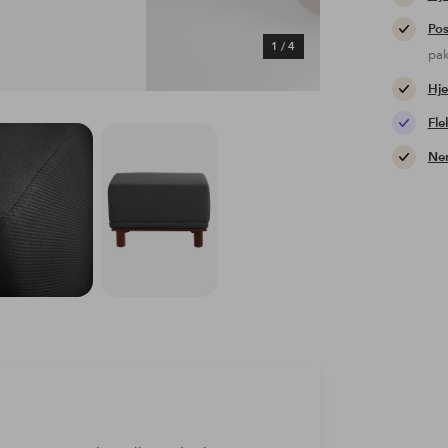
Pos
1
/
4
pa
Hje
Fle
Nem