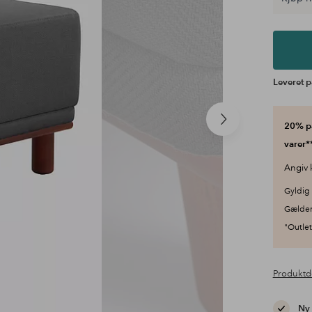
Leveret p
Næste
20% på
produkt
varer**
Angiv 
Gyldig 
Gælder
"Outlet"
Produktd
Ny