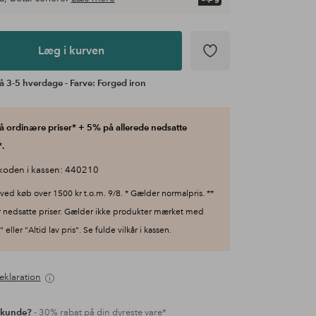
Læg i kurven
å 3-5 hverdage - Farve: Forged iron
 ordinære priser* + 5% på allerede nedsatte
.
koden i kassen: 440210
ved køb over 1500 kr t.o.m. 9/8. * Gælder normalpris. **
 nedsatte priser. Gælder ikke produkter mærket med
 eller "Altid lav pris". Se fulde vilkår i kassen.
eklaration
 kunde?
- 30% rabat på din dyreste vare*