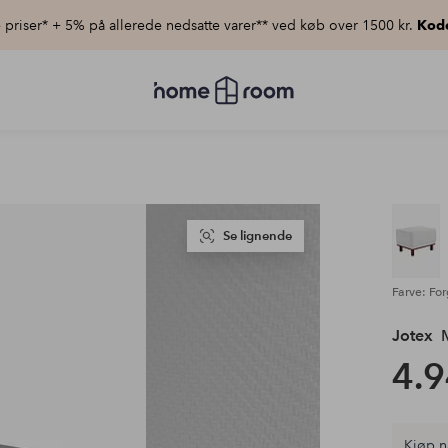
priser* + 5% på allerede nedsatte varer** ved køb over 1500 kr.
Kod
Homeroom
–
Alt
for
hjemmet
til
lav
pris
Se lignende
Farve: For
Jotex
M
4.9
Kjøp n