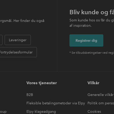
Bliv kunde og f
Som kunde hos os får du g
ørgsmål. Her finder du også
af inspiration.
Leveringer
Registrer dig
Fortrydelsesformular
* Se tilbudsbetingelser ved regi
Vores tjenester
Vilkår
B2B
Generelle vilkår
Fleksible betalingsmetoder via Elpy
Politik om pers
roup
Elpy klageadgang
Cookies