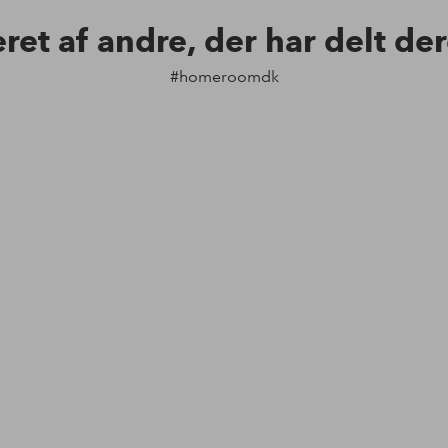
eret af andre, der har delt de
#homeroomdk