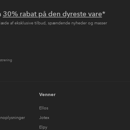
å
30% rabat på den dyreste vare
*
læde af eksklusive tilbud, spændende nyheder og masser
strering
Venner
Ellos
onoplysninger
Jotex
Elpy