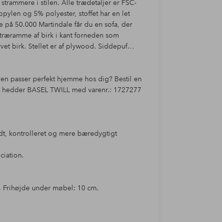
trammere i stilen. Alle trædetaljer er FSC-
opylen og 5% polyester, stoffet har en let
e på 50.000 Martindale får du en sofa, der
t træramme af birk i kant forneden som
et birk. Stellet er af plywood. Siddepuf
ven passer perfekt hjemme hos dig? Bestil en
ffet hedder BASEL TWILL med varenr.: 1727277
uldt, kontrolleret og mere bæredygtigt
ciation.
. Frihøjde under møbel: 10 cm.