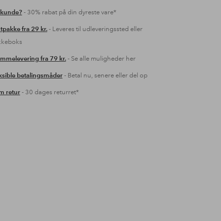
 kunde?
- 30% rabat på din dyreste vare*
tpakke fra 29 kr.
- Leveres til udleveringssted eller
kkeboks
mmelevering fra 79 kr.
- Se alle muligheder her
ksible betalingsmåder
- Betal nu, senere eller del op
 retur
- 30 dages returret*