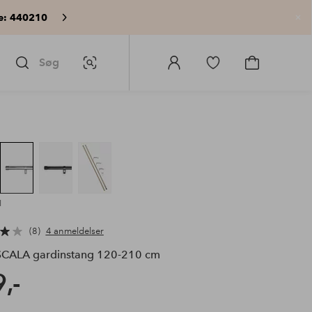
e: 440210
Lu
Søg
Billedsøgning
Log
Gå
Gå
ind
til
til
på
favoritmarkerede
indkøbskur
Homeroom
produkter
l
8
4 anmeldelser
CALA gardinstang 120-210 cm
,-