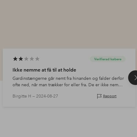
Verifierad købere
Ikke nemme at få til at holde
Gardinstængerne går nemt fra hinanden og falder derfor
ofte ned, når man trækker for eller fra. De er ikke nemme
at få spændt helt fast med de skruer, der medfølger.
Birgitte H —
2024-08-27
Rapport