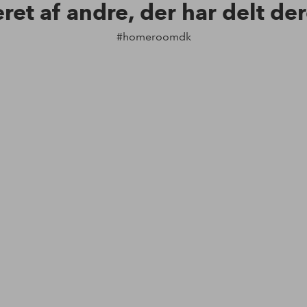
eret af andre, der har delt de
#homeroomdk