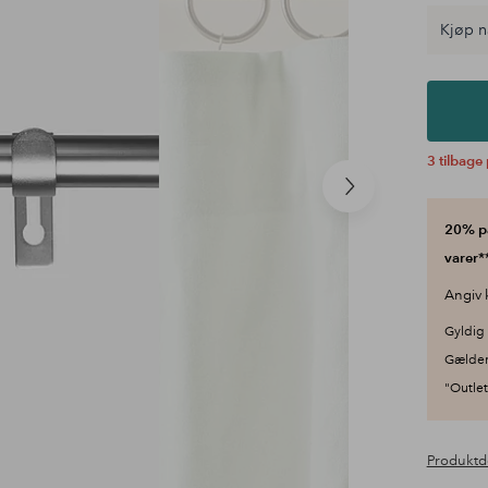
Kjøp n
3 tilbage 
Næste
produkt
20% på
varer**
Angiv 
Gyldig 
Gælder
"Outlet"
Produktd