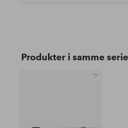
Produkter i samme seri
Tilføj
til
favoritter