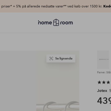
priser* + 5% på allerede nedsatte varer** ved køb over 1500 kr.
Kod
Homeroom
–
Alt
for
hjemmet
til
lav
pris
Se lignende
Farve: Stå
Jotex
S
439