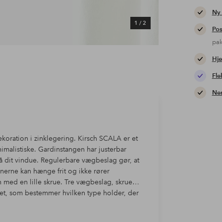
Ny
1
/
2
Pos
pa
Hje
Fle
Nem
oration i zinklegering. Kirsch SCALA er et
nimalistiske. Gardinstangen har justerbar
å dit vindue. Regulerbare vægbeslag gør, at
inerne kan hænge frit og ikke rører
med en lille skrue. Tre vægbeslag, skruer
et, som bestemmer hvilken type holder, der