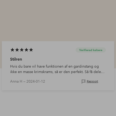
Verifierad købere
Stilren
Hvis du bare vil have funktionen af en gardinstang og
ikke en masse krimskrams, så er den perfekt. Så få dele
som muligt = stabil. Matchende farve til væggen = stikker
Anna H —
2024-01-12
Rapport
ikke ud. God pris = 👍