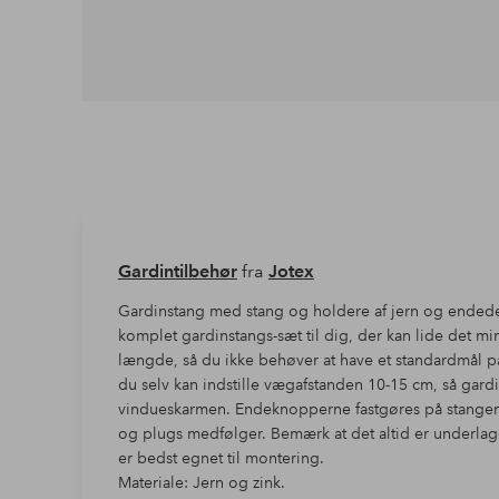
Gardintilbehør
fra
Jotex
Gardinstang med stang og holdere af jern og endedek
komplet gardinstangs-sæt til dig, der kan lide det mi
længde, så du ikke behøver at have et standardmål p
du selv kan indstille vægafstanden 10-15 cm, så gard
vindueskarmen. Endeknopperne fastgøres på stangen 
og plugs medfølger. Bemærk at det altid er underlag
er bedst egnet til montering.
Materiale: Jern og zink.