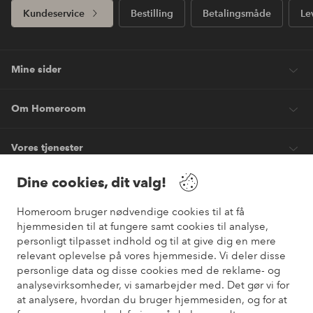
Kundeservice
Bestilling
Betalingsmåde
Le
Mine sider
Om Homeroom
Vores tjenester
Dine cookies, dit valg!
Vilkår
Homeroom bruger nødvendige cookies til at få
hjemmesiden til at fungere samt cookies til analyse,
Venner
personligt tilpasset indhold og til at give dig en mere
relevant oplevelse på vores hjemmeside. Vi deler disse
personlige data og disse cookies med de reklame- og
analysevirksomheder, vi samarbejder med. Det gør vi for
Sikre betalinger
at analysere, hvordan du bruger hjemmesiden, og for at
Vil du vide mere om
vores betalingsmuligheder
?