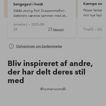
Kæmpe snap
Sengegavl i hvidt
Passer fantastis
Såååå utrolig flot! Drøøømmeflot i
min nye lejlig
datterens værelse sammen med et
sengetæppe og et blødt
Annelie L —
2025-08-
drømmende sengetøjssæt. Den er
29
Tina75 —
2022-
Rapport
mere i retning af naturhvid i farven,
men det gør ikke noget.
Oplysninger om bedømmelse
Bliv inspireret af andre,
der har delt deres stil
med
#homeroomdk