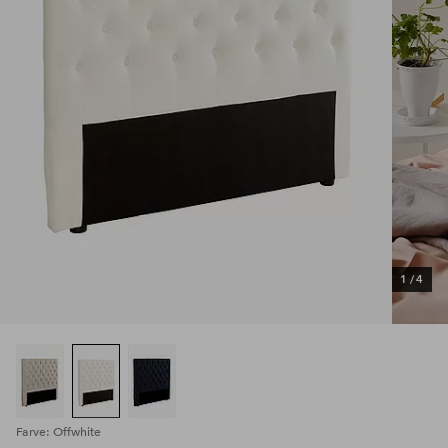
1
/
4
Farve: Offwhite