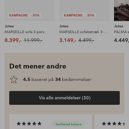
KAMPAGNE
-30%
KAMPAGNE
-30%
Jotex
Jotex
Jotex
MARSEILLE sofa 3-pers.
MARSEILLE sofabetræk 3-pers.
PALMA s
8.399,-
11.999,-
3.149,-
4.499,-
4.449,
Det mener andre
4.5
baseret på
34
bedømmelser
Vis alle anmeldelser (30)
Verifierad købere