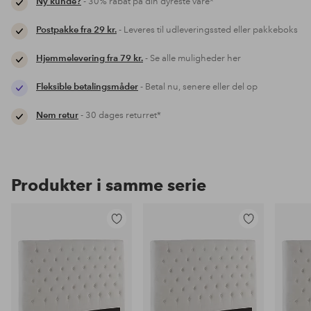
Ny kunde?
- 30% rabat på din dyreste vare*
Postpakke fra 29 kr.
- Leveres til udleveringssted eller pakkeboks
Hjemmelevering fra 79 kr.
- Se alle muligheder her
Fleksible betalingsmåder
- Betal nu, senere eller del op
Nem retur
- 30 dages returret*
Produkter i samme serie
Tilføj
Tilføj
til
til
favoritter
favoritter