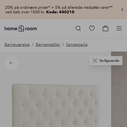
20% på ordinære priser* + 5% på allerede nedsatte varer**
ved køb over 1500 kr.
Kode: 440210
Homeroom
–
Gå
Gå
Pro
Alt
til
til
for
favoritmarkered
indkøbsku
Børneværelse
Børnemøbler
Sengegavle
hjemmet
produkter
til
lav
pris
Se lignende
Tilbage