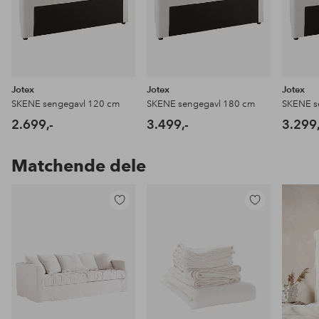
Jotex
Jotex
Jotex
SKENE sengegavl 120 cm
SKENE sengegavl 180 cm
SKENE s
2.699,-
3.499,-
3.299,
Matchende dele
Tilføj
Tilføj
til
til
favoritter
favoritter