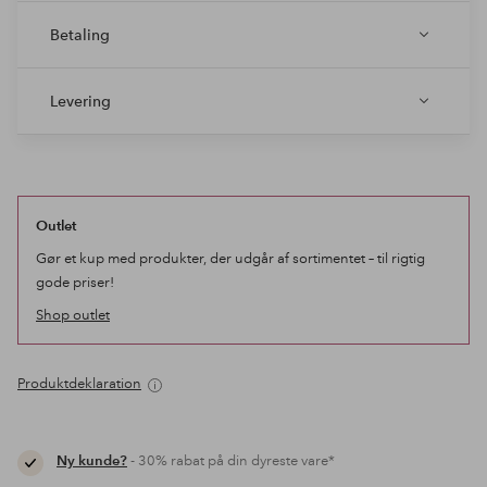
Betaling
Levering
Outlet
Gør et kup med produkter, der udgår af sortimentet – til rigtig
gode priser!
Shop outlet
Produktdeklaration
Ny kunde?
- 30% rabat på din dyreste vare*