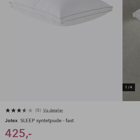
1
/
4
5
Vis detaljer
Jotex
SLEEP syntetpude - fast
425,-