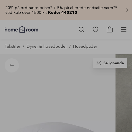
20% på ordinære priser* + 5% på allerede nedsatte varer**
ved køb over 1500 kr.
Kode: 440210
Homeroom
–
Gå
Gå
Pro
Alt
til
til
for
favoritmarkered
indkøbsku
Tekstiler
Dyner & hovedpuder
Hovedpuder
hjemmet
produkter
til
lav
pris
Se lignende
Tilbage