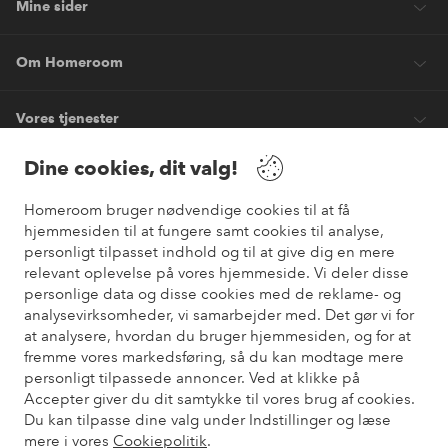
Mine sider
Om Homeroom
Vores tjenester
Dine cookies, dit valg!
Vilkår
Homeroom bruger nødvendige cookies til at få
hjemmesiden til at fungere samt cookies til analyse,
Venner
personligt tilpasset indhold og til at give dig en mere
relevant oplevelse på vores hjemmeside. Vi deler disse
personlige data og disse cookies med de reklame- og
analysevirksomheder, vi samarbejder med. Det gør vi for
Sikre betalinger
at analysere, hvordan du bruger hjemmesiden, og for at
Vil du vide mere om
vores betalingsmuligheder
?
fremme vores markedsføring, så du kan modtage mere
elpy
personligt tilpassede annoncer. Ved at klikke på
Accepter giver du dit samtykke til vores brug af cookies.
Du kan tilpasse dine valg under Indstillinger og læse
mere i vores
Cookiepolitik
.