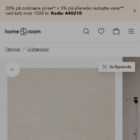
20% på ordinære priser* + 5% på allerede nedsatte varer**
ved køb over 1500 kr.
Kode: 440210
Homeroom
–
Gå
Gå
Pro
Alt
til
til
for
favoritmarkered
indkøbsku
Tæpper
Uldtæpper
hjemmet
produkter
til
lav
pris
Se lignende
Tilbage