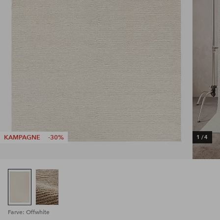
KAMPAGNE
-30%
1
/
4
Farve: Offwhite