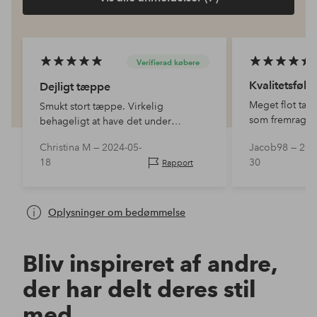
Verifierad købere
Kvalitetsføle
Dejligt tæppe
Meget flot tæp
Smukt stort tæppe. Virkelig
som fremragen
behageligt at have det under
det naturlige 
fødderne.
Christina M —
2024-05-
Jacob98 —
202
det, naturligt h
18
30
Rapport
Oplysninger om bedømmelse
Bliv inspireret af andre,
der har delt deres stil
med