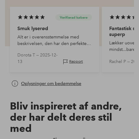
Verifierad købere
Smuk lyserød
Fantastisk 
superp
Alt er i overensstemmelse med
Lækker uovertr
beskrivelsen, den har den perfekte
mindst...bare t
nuance af pink, sædet er ikke for
Dorota T —
2025-12-
blødt, perfekt til afslapning :) Den ser
13
Rachel P —
202
Rapport
smuk ud!
Oplysninger om bedømmelse
Bliv inspireret af andre,
der har delt deres stil
med