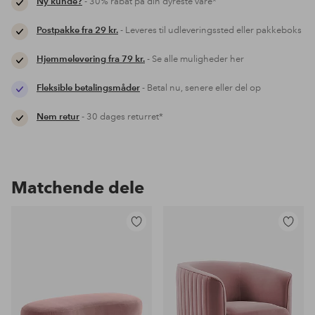
Ny kunde?
- 30% rabat på din dyreste vare*
Postpakke fra 29 kr.
- Leveres til udleveringssted eller pakkeboks
Hjemmelevering fra 79 kr.
- Se alle muligheder her
Fleksible betalingsmåder
- Betal nu, senere eller del op
Nem retur
- 30 dages returret*
Matchende dele
Tilføj
Tilføj
til
til
favoritter
favoritter