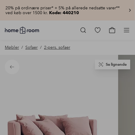
20% på ordinære priser* + 5% på allerede nedsatte varer**
ved køb over 1500 kr.
Kode: 440210
Homeroom
–
Gå
Gå
Pro
Alt
til
til
for
favoritmarkered
indkøbsku
Møbler
Sofaer
2-pers. sofaer
hjemmet
produkter
til
lav
pris
Se lignende
Tilbage