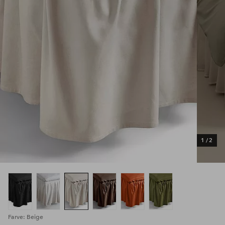
1
/
2
Farve: Beige