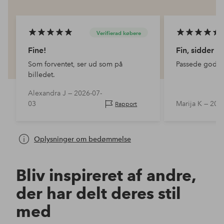
Verifierad købere
Fine!
Fin, sidder p
Som forventet, ser ud som på
Passede godt, 
billedet.
Alexandra J —
2026-07-
03
Marija K —
202
Rapport
Oplysninger om bedømmelse
Bliv inspireret af andre,
der har delt deres stil
med