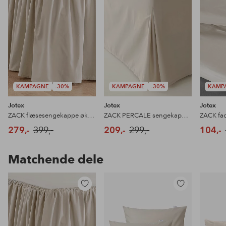
KAMPAGNE
-30%
KAMPAGNE
-30%
KAMP
Jotex
Jotex
Jotex
ZACK flæsesengekappe økologisk højde 60 cm
ZACK PERCALE sengekappe økologisk 60 cm
279,-
399,-
209,-
299,-
104,-
Matchende dele
Tilføj
Tilføj
til
til
favoritter
favoritter