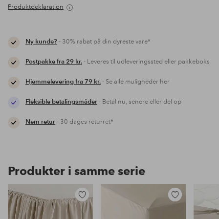
Produktdeklaration
Ny kunde?
- 30% rabat på din dyreste vare*
Postpakke fra 29 kr.
- Leveres til udleveringssted eller pakkeboks
Hjemmelevering fra 79 kr.
- Se alle muligheder her
Fleksible betalingsmåder
- Betal nu, senere eller del op
Nem retur
- 30 dages returret*
Produkter i samme serie
Tilføj
Tilføj
til
til
favoritter
favoritter