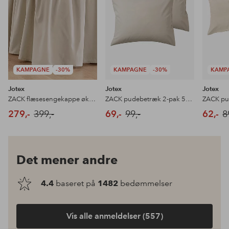
KAMPAGNE
-30%
KAMPAGNE
-30%
KAMP
Jotex
Jotex
Jotex
ZACK flæsesengekappe økologisk højde 60 cm
ZACK pudebetræk 2-pak 50x60 cm økologisk
279,-
399,-
69,-
99,-
62,-
8
Det mener andre
4.4
baseret på
1482
bedømmelser
Vis alle anmeldelser (557)