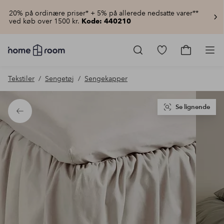
20% på ordinære priser* + 5% på allerede nedsatte varer**
ved køb over 1500 kr.
Kode: 440210
Homeroom
–
Gå
Gå
Pro
Alt
til
til
for
favoritmarkered
indkøbsku
Tekstiler
Sengetøj
Sengekapper
hjemmet
produkter
til
lav
pris
Se lignende
Tilbage