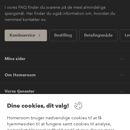
I vores FAQ finder du svarene på de mest almindelige
spørgsmål. Her finder du også information om, hvordan du
nemmest kontakter os.
Kundeservice
Bestilling
Betalingsmåde
Le
Mine sider
Om Homeroom
Vores tjenester
Dine cookies, dit valg!
Vilkår
Homeroom bruger nødvendige cookies til at få
Venner
hjemmesiden til at fungere samt cookies til analyse,