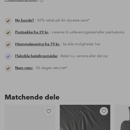
Ny kunde?
- 30% rabat på din dyreste vare*
Postpakke fra 29 kr.
- Leveres til udleveringssted eller pakkeboks
Hjemmelevering fra 79 kr.
- Se alle muligheder her
Fleksible betalingsmåder
- Betal nu, senere eller del op
Nem retur
- 30 dages returret*
Matchende dele
Tilføj
Tilføj
til
til
favoritter
favoritter