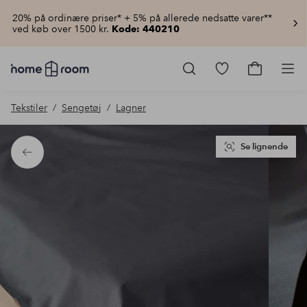
20% på ordinære priser* + 5% på allerede nedsatte varer**
ved køb over 1500 kr.
Kode: 440210
Homeroom
–
Gå
Gå
Pro
Alt
til
til
for
favoritmarkered
indkøbsku
Tekstiler
Sengetøj
Lagner
hjemmet
produkter
til
lav
pris
Se lignende
Tilbage