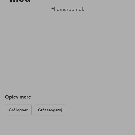
#homeroomdk
Oplev mere
Grå lagner
Gråt sengetøj