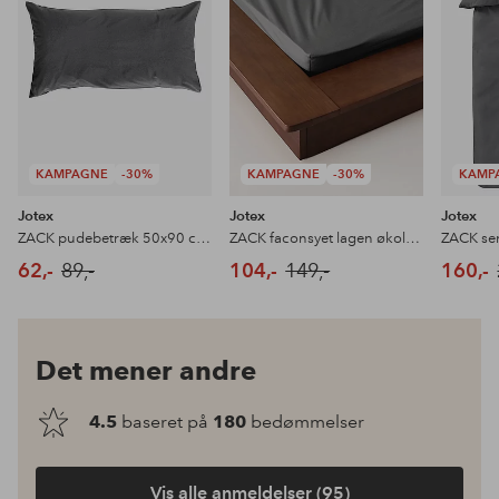
KAMPAGNE
-30%
KAMPAGNE
-30%
KAMP
Jotex
Jotex
Jotex
ZACK pudebetræk 50x90 cm økologisk
ZACK faconsyet lagen økologisk
62,-
89,-
104,-
149,-
160,-
Det mener andre
4.5
baseret på
180
bedømmelser
Vis alle anmeldelser (95)