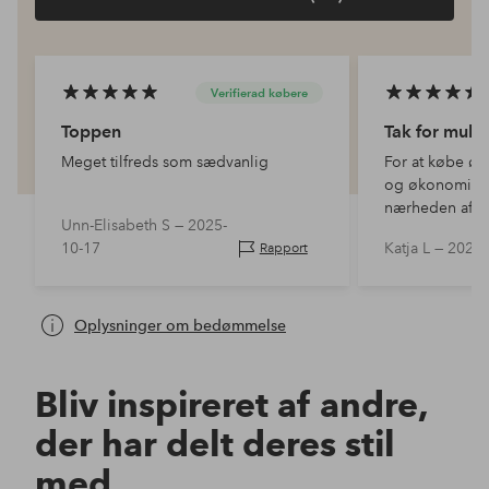
Verifierad købere
Toppen
Tak for muli
Meget tilfreds som sædvanlig
For at købe øko
og økonomisk t
nærheden af
Unn-Elisabeth S —
2025-
10-17
Katja L —
2025-
Rapport
Oplysninger om bedømmelse
Bliv inspireret af andre,
der har delt deres stil
med