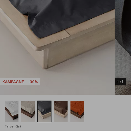
KAMPAGNE
-30%
1
/
3
Farve: Grå