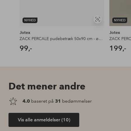
NYHED
NYHED
Se
lignende
Jotex
Jotex
ZACK PERCALE pudebetræk 50x90 cm - økologisk
ZACK PERCA
99,-
199,-
Det mener andre
4.0
baseret på
31
bedømmelser
Vis alle anmeldelser (10)