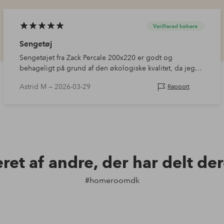
Verifierad købere
Sengetøj
Sengetøjet fra Zack Percale 200x220 er godt og
behageligt på grund af den økologiske kvalitet, da jeg
bestilte det til min søn. Det var meget nemt at
Astrid M —
2026-03-29
Rapport
organisere. Min søn fortalte mig, at han s…
eret af andre, der har delt de
#homeroomdk