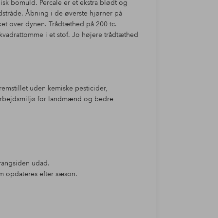
isk bomuld. Percale er et ekstra blødt og
stråde. Åbning i de øverste hjørner på
et over dynen. Trådtæthed på 200 tc.
 kvadrattomme i et stof. Jo højere trådtæthed
remstillet uden kemiske pesticider,
 arbejdsmiljø for landmænd og bedre
rangsiden udad.
m opdateres efter sæson.