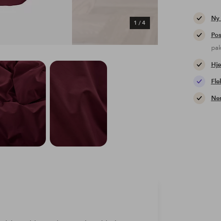
Ny
1
/
4
Pos
pa
Hje
Fle
Nem