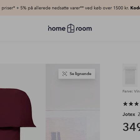
priser* + 5% på allerede nedsatte varer** ved køb over 1500 kr.
Kod
Homeroom
–
Alt
for
hjemmet
til
lav
pris
Se lignende
Farve: Vi
Jotex
Z
349