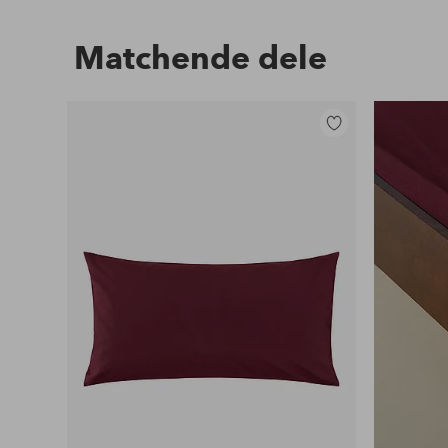
Matchende dele
Tilføj
til
favoritter