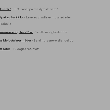
 kunde?
- 30% rabat på din dyreste vare*
tpakke fra 29 kr.
- Leveres til udleveringssted eller
kkeboks
mmelevering fra 79 kr.
- Se alle muligheder her
ksible betalingsmåder
- Betal nu, senere eller del op
 retur
- 30 dages returret*