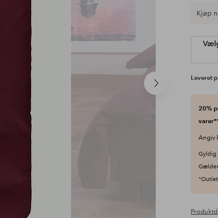
Kjøp n
Vælg
Leveret p
Næste
produkt
20% på
varer**
Angiv 
Gyldig 
Gælder
"Outlet"
Produktd