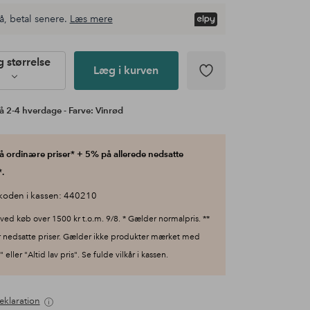
å, betal senere.
Læs mere
 størrelse
Læg i kurven
å 2-4 hverdage - Farve: Vinrød
 ordinære priser* + 5% på allerede nedsatte
.
koden i kassen: 440210
ved køb over 1500 kr t.o.m. 9/8. * Gælder normalpris. **
 nedsatte priser. Gælder ikke produkter mærket med
 eller "Altid lav pris". Se fulde vilkår i kassen.
eklaration