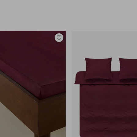
Tilføj
til
favoritter