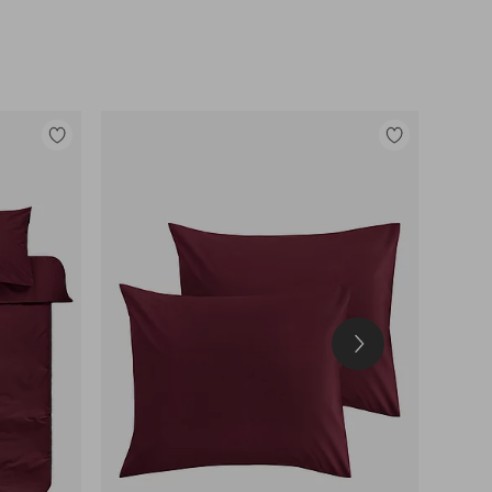
Tilføj
Tilføj
til
til
favoritter
favoritter
Næste
produkt