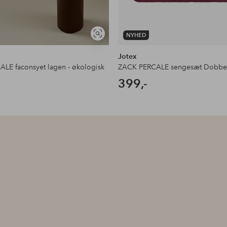
NYHED
Se
lignende
Jotex
LE faconsyet lagen - økologisk
399,-