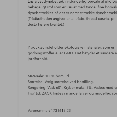
Ensfarvet dynebetræk i vidunderlig percale af økolog
behageligt stof som er vævet med tynde, fine bomuld
dynebetrækket, så det er nemt at trække dynebetrækk
(Trådtætheden angiver antal tråde, thread counts, pr.
desto højere kvalitet.)
Produktet indeholder økologiske materialer, som er f
gødningsstoffer eller GMO. Det betyder et sundere
jordforhold.
Materiale: 100% bomuld.
Størrelse: Vælg størrelse ved bestilling.
Rengøring: Vask 60°. Kryber maks. 5%. Vaskes med v
Tip/råd: ZACK findes i mange farver og modeller, so
Varenummer: 1731615-23