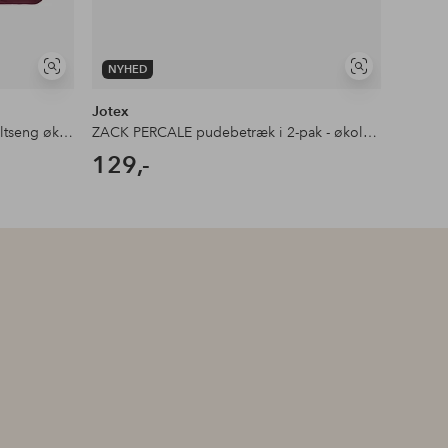
NYHED
NYHE
Se
Se
lignende
lignende
Jotex
Jotex
ZACK PERCALE sengesæt Dobbeltseng økologisk
ZACK PERCALE pudebetræk i 2-pak - økologisk
129,-
399,