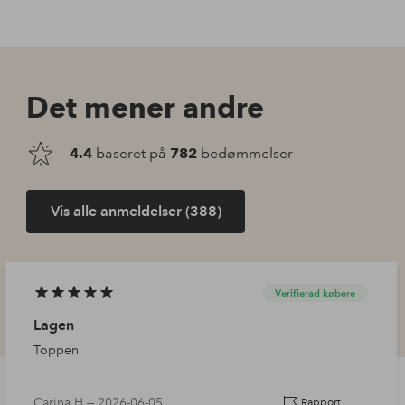
Det mener andre
4.4
baseret på
782
bedømmelser
Vis alle anmeldelser (388)
Verifierad købere
Lagen
Toppen
Carina H —
2026-06-05
Rapport