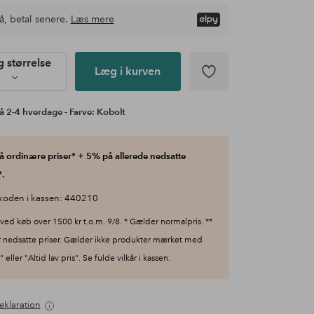
å, betal senere.
Læs mere
 størrelse
Læg i kurven
å 2-4 hverdage - Farve: Kobolt
 ordinære priser* + 5% på allerede nedsatte
.
koden i kassen: 440210
ved køb over 1500 kr t.o.m. 9/8. * Gælder normalpris. **
 nedsatte priser. Gælder ikke produkter mærket med
 eller "Altid lav pris". Se fulde vilkår i kassen.
eklaration