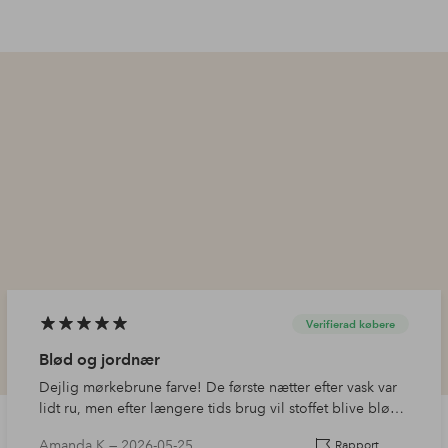
Verifierad købere
Blød og jordnær
Dejlig mørkebrune farve! De første nætter efter vask var
lidt ru, men efter længere tids brug vil stoffet blive blødt,
da det er 100% bomuld. Jeg anbefaler det!
Amanda K —
2026-05-25
Rapport