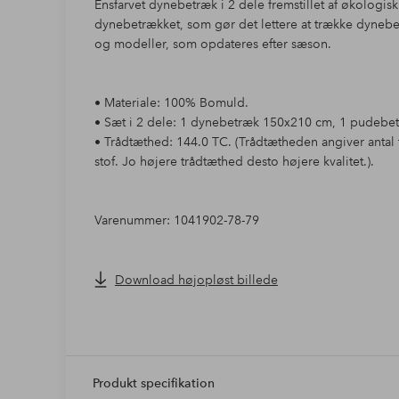
Ensfarvet dynebetræk i 2 dele fremstillet af økologis
dynebetrækket, som gør det lettere at trække dynebetrækket over dyn
og modeller, som opdateres efter sæson.
• Materiale: 100% Bomuld.
• Sæt i 2 dele: 1 dynebetræk 150x210 cm, 1 pudebe
• Trådtæthed: 144.0 TC. (Trådtætheden angiver antal 
stof. Jo højere trådtæthed desto højere kvalitet.).
Varenummer: 1041902-78-79
Download højopløst billede
Produkt specifikation