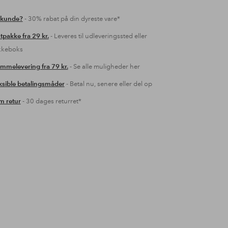
 kunde?
- 30% rabat på din dyreste vare*
tpakke fra 29 kr.
- Leveres til udleveringssted eller
kkeboks
mmelevering fra 79 kr.
- Se alle muligheder her
ksible betalingsmåder
- Betal nu, senere eller del op
 retur
- 30 dages returret*