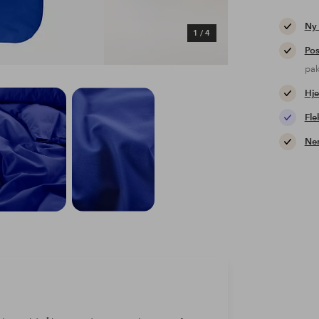
Ny
1
/
4
Pos
pa
Hje
Fle
Nem