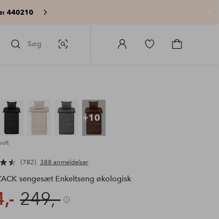
e: 440210
Lu
Søg
Billedsøgning
Log
Gå
Gå
ind
til
til
på
favoritmarkerede
indkøbskur
Homeroom
produkter
+10
bolt
782
388 anmeldelser
ACK sengesæt Enkeltseng økologisk
,-
249,-