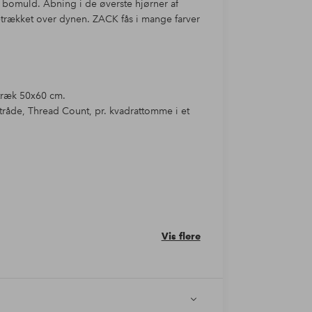
k bomuld. Åbning i de øverste hjørner af
en. ZACK fås i mange farver
træk 50x60 cm.
tråde, Thread Count, pr. kvadrattomme i et
Vis flere