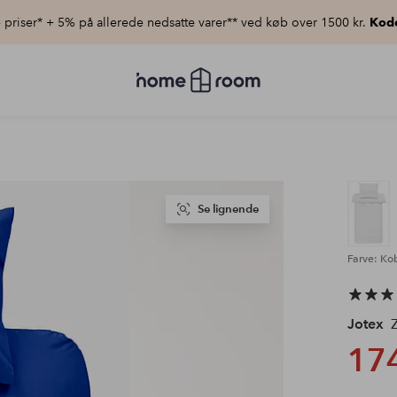
priser* + 5% på allerede nedsatte varer** ved køb over 1500 kr.
Kod
Homeroom
–
Alt
for
hjemmet
til
lav
pris
Se lignende
Farve: Ko
Jotex
Z
174