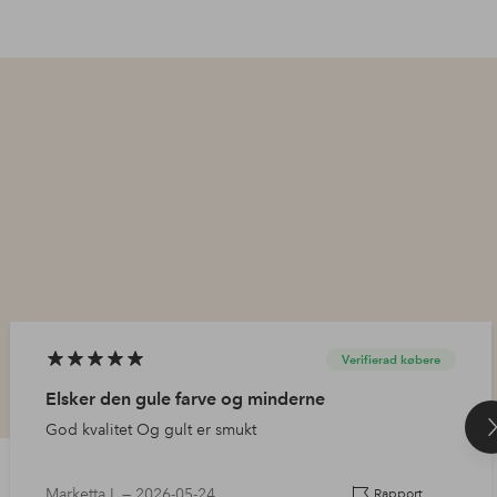
Verifierad købere
Elsker den gule farve og minderne
God kvalitet Og gult er smukt
Marketta L —
2026-05-24
Rapport