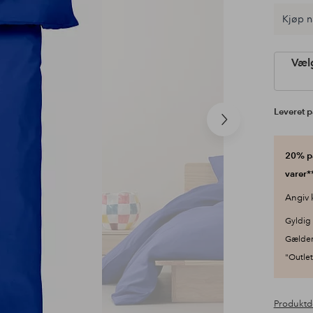
Kjøp n
Vælg
Leveret p
Næste
produkt
20% på
varer**
Angiv 
Gyldig 
Gælder
"Outlet"
Produktd