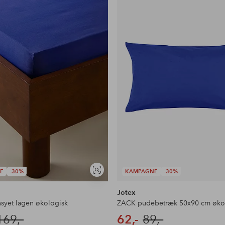
favoritter
E
-30%
KAMPAGNE
-30%
Se
lignende
Jotex
syet lagen økologisk
ZACK pudebetræk 50x90 cm øko
169,-
62,-
89,-