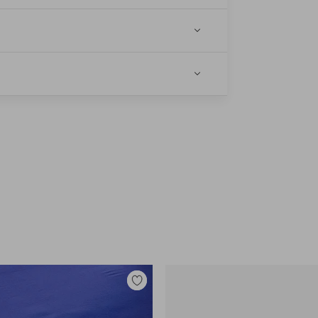
Tilføj
til