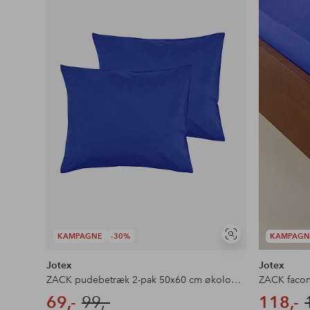
favoritter
KAMPAGNE
-30%
KAMPAGN
Se
lignende
Jotex
Jotex
ZACK pudebetræk 2-pak 50x60 cm økologisk
ZACK facon
69,-
99,-
118,-