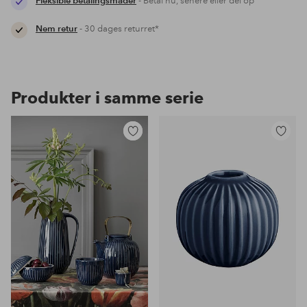
Fleksible betalingsmåder
- Betal nu, senere eller del op
Nem retur
- 30 dages returret*
Produkter i samme serie
Tilføj
Tilføj
til
til
favoritter
favoritter