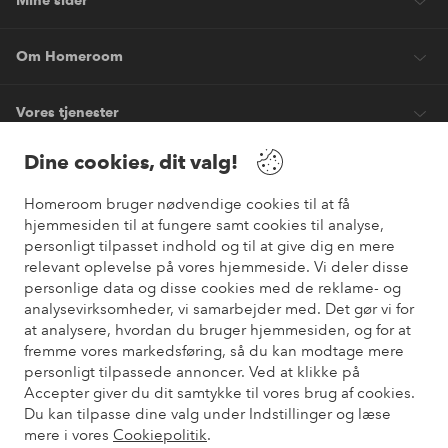
Mine sider
Om Homeroom
Vores tjenester
Dine cookies, dit valg!
Vilkår
Homeroom bruger nødvendige cookies til at få
hjemmesiden til at fungere samt cookies til analyse,
Venner
personligt tilpasset indhold og til at give dig en mere
relevant oplevelse på vores hjemmeside. Vi deler disse
personlige data og disse cookies med de reklame- og
analysevirksomheder, vi samarbejder med. Det gør vi for
Sikre betalinger
at analysere, hvordan du bruger hjemmesiden, og for at
Vil du vide mere om
vores betalingsmuligheder
?
fremme vores markedsføring, så du kan modtage mere
elpy
personligt tilpassede annoncer. Ved at klikke på
Accepter giver du dit samtykke til vores brug af cookies.
Du kan tilpasse dine valg under Indstillinger og læse
mere i vores
Cookiepolitik
.