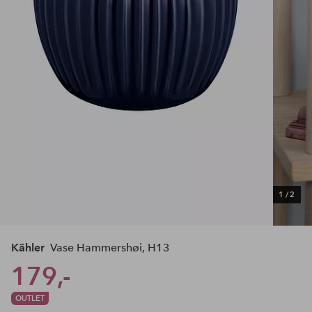
1
/
2
Kähler
Vase Hammershøi, H13
179,-
OUTLET