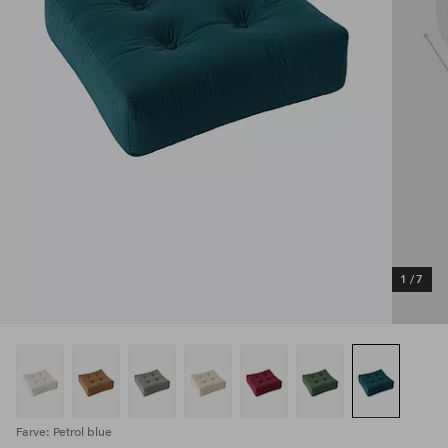
1
/
7
Farve: Petrol blue