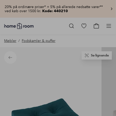
20% på ordinære priser* + 5% på allerede nedsatte varer**
ved køb over 1500 kr.
Kode: 440210
Homeroom
–
Gå
Gå
Pro
Alt
til
til
for
favoritmarkered
indkøbsku
Møbler
Fodskamler & puffer
hjemmet
produkter
til
lav
pris
Se lignende
Tilbage