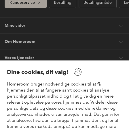
Kundeservice
Bestilling
Betalingsmåde
Le
Mine sider
Om Homeroom
Vores tjenester
Dine cookies, dit valg!
Vilkår
Homeroom bruger nødvendige cookies til at få
hjemmesiden til at fungere samt cookies til analyse,
Venner
personligt tilpasset indhold og til at give dig en mere
relevant oplevelse på vores hjemmeside. Vi deler disse
personlige data og disse cookies med de reklame- og
analysevirksomheder, vi samarbejder med. Det gør vi for
Sikre betalinger
at analysere, hvordan du bruger hjemmesiden, og for at
Vil du vide mere om
vores betalingsmuligheder
?
fremme vores markedsføring, så du kan modtage mere