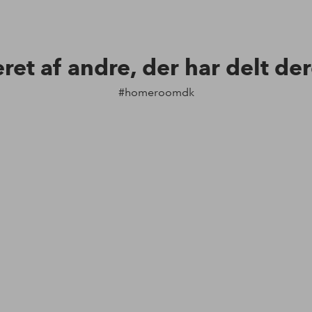
eret af andre, der har delt de
#homeroomdk