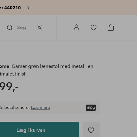
e: 440210
Lu
Søg
Billedsøgning
Log
Gå
Gå
ind
til
til
på
favoritmarkerede
indkøbskur
Homeroom
produkter
Home
Gamer grøn lænestol med metal i en
tmalet finish
99,-
å, betal senere.
Læs mere
Læg i kurven