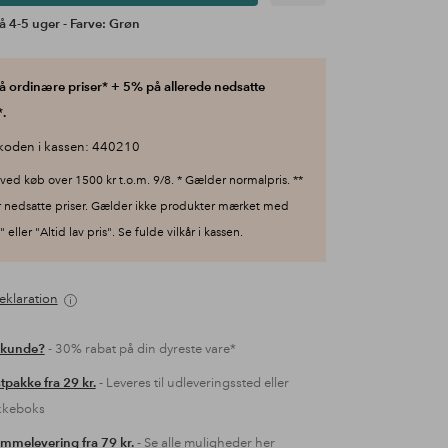
å 4-5 uger - Farve: Grøn
 ordinære priser* + 5% på allerede nedsatte
.
koden i kassen: 440210
ved køb over 1500 kr t.o.m. 9/8. * Gælder normalpris. **
 nedsatte priser. Gælder ikke produkter mærket med
 eller "Altid lav pris". Se fulde vilkår i kassen.
eklaration
 kunde?
- 30% rabat på din dyreste vare*
tpakke fra 29 kr.
- Leveres til udleveringssted eller
kkeboks
mmelevering fra 79 kr.
- Se alle muligheder her