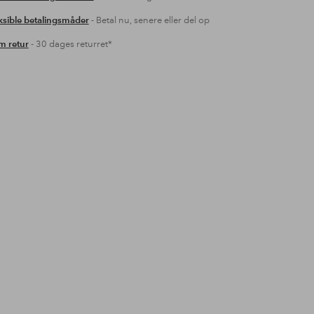
ksible betalingsmåder
- Betal nu, senere eller del op
 retur
- 30 dages returret*