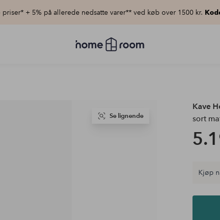
priser* + 5% på allerede nedsatte varer** ved køb over 1500 kr.
Kod
Homeroom
–
Alt
for
hjemmet
til
lav
pris
Kave 
Se lignende
sort ma
5.1
Kjøp n