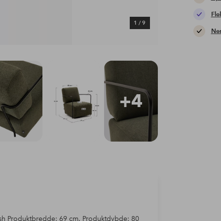
Fle
1
/
9
Nem
+4
nish Produktbredde: 69 cm. Produktdybde: 80