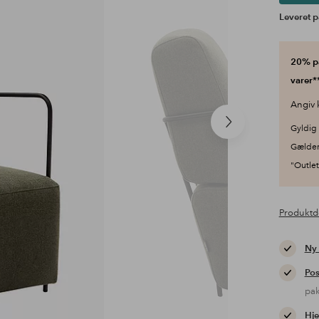
Leveret p
20% på
varer**
Angiv 
Næste
Gyldig 
produkt
Gælder
"Outlet"
Produktd
Ny
Pos
pa
Hje