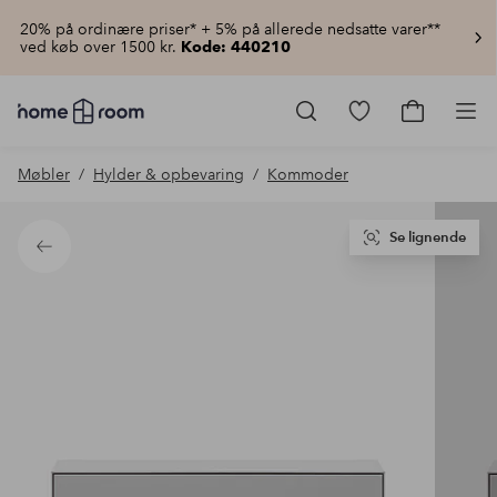
20% på ordinære priser* + 5% på allerede nedsatte varer**
ved køb over 1500 kr.
Kode: 440210
Homeroom
–
Gå
Gå
Pro
Alt
til
til
for
favoritmarkered
indkøbsku
Møbler
Hylder & opbevaring
Kommoder
hjemmet
produkter
til
lav
pris
Se lignende
Tilbage