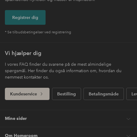
Registrer dig
* Se tilbudsbetingelser ved registrering
Vi hjælper dig
I vores FAQ finder du svarene på de mest almindelige
spørgsmål. Her finder du også information om, hvordan du
nemmest kontakter os.
Kundeservice
Bestilling
Betalingsmåde
Le
Mine sider
Om Homeroom