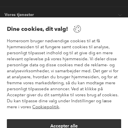
Vores tjenester
Dine cookies, dit valg!
Vilkår
Homeroom bruger nødvendige cookies til at få
hjemmesiden til at fungere samt cookies til analyse,
Venner
personligt tilpasset indhold og til at give dig en mere
relevant oplevelse på vores hjemmeside. Vi deler disse
personlige data og disse cookies med de reklame- og
analysevirksomheder, vi samarbejder med. Det gør vi for
Sikre betalinger
at analysere, hvordan du bruger hjemmesiden, og for at
Vil du vide mere om
vores betalingsmuligheder
?
fremme vores markedsføring, så du kan modtage mere
elpy
personligt tilpassede annoncer. Ved at klikke på
Accepter giver du dit samtykke til vores brug af cookies.
Du kan tilpasse dine valg under Indstillinger og læse
mere i vores
Cookiepolitik
.
Danmark - Vælg land
Accepter alle