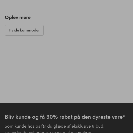
Oplev mere
Hvide kommoder
Bliv kunde og få
30% rabat på den dyreste vare
*
Som kunde hos os får du glæde af eksklusive tilbud,
spændende nyheder og masser af inspiration.