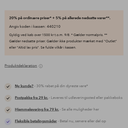
20% på ordinære priser* + 5% på allerede nedsatte varer**.
Angiv koden i kassen: 440210
Gyldig ved køb over 1500 kr t.o.m. 9/8. * Gælder normalpris. **
Gælder nedsatte priser. Gælder ikke produkter mærket med "Outlet"
eller "Altid lav pris". Se fulde vilkår i kassen.
Produktdeklaration
Ny kunde?
- 30% rabat på din dyreste vare*
Postpakke fra 29 kr.
- Leveres til udleveringssted eller pakkeboks
Hjemmelevering fra 79 kr.
- Se alle muligheder her
Fleksible betalingsmåder
- Betal nu, senere eller del op