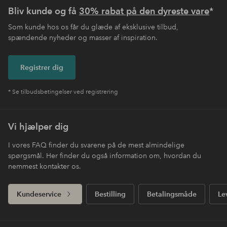
Bliv kunde og få
30% rabat på den dyreste vare
*
Som kunde hos os får du glæde af eksklusive tilbud,
spændende nyheder og masser af inspiration.
Registrer dig
* Se tilbudsbetingelser ved registrering
Vi hjælper dig
I vores FAQ finder du svarene på de mest almindelige
spørgsmål. Her finder du også information om, hvordan du
nemmest kontakter os.
Kundeservice
Bestilling
Betalingsmåde
Le