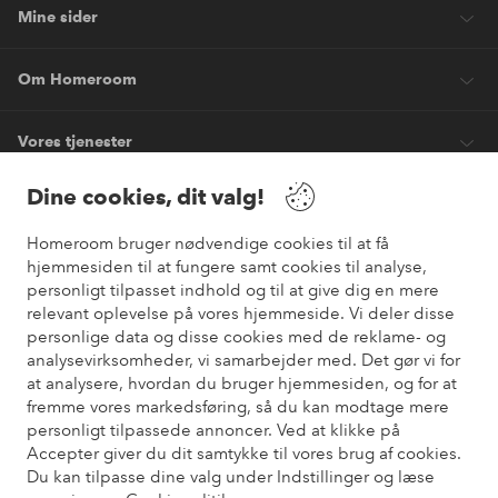
Mine sider
Om Homeroom
Vores tjenester
Dine cookies, dit valg!
Vilkår
Homeroom bruger nødvendige cookies til at få
hjemmesiden til at fungere samt cookies til analyse,
Venner
personligt tilpasset indhold og til at give dig en mere
relevant oplevelse på vores hjemmeside. Vi deler disse
personlige data og disse cookies med de reklame- og
analysevirksomheder, vi samarbejder med. Det gør vi for
Sikre betalinger
at analysere, hvordan du bruger hjemmesiden, og for at
Vil du vide mere om
vores betalingsmuligheder
?
fremme vores markedsføring, så du kan modtage mere
elpy
personligt tilpassede annoncer. Ved at klikke på
Accepter giver du dit samtykke til vores brug af cookies.
Du kan tilpasse dine valg under Indstillinger og læse