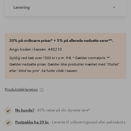
Levering
20% på ordinære priser* + 5% på allerede nedsatte varer**.
Angiv koden i kassen: 440210
Gyldig ved køb over 1500 kr t.o.m. 9/8. * Gælder normalpris. **
Gælder nedsatte priser. Gælder ikke produkter mærket med "Outlet"
eller "Altid lav pris". Se fulde vilkår i kassen.
Produktdeklaration
Ny kunde?
- 30% rabat på din dyreste vare*
Postpakke fra 29 kr.
- Leveres til udleveringssted eller pakkeboks