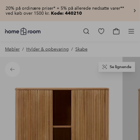
20% på ordinære priser* + 5% på allerede nedsatte varer**
ved køb over 1500 kr.
Kode: 440210
Homeroom
–
Gå
Gå
Pro
Alt
til
til
for
favoritmarkered
indkøbsku
Møbler
Hylder & opbevaring
Skabe
hjemmet
produkter
til
lav
pris
Se lignende
Tilbage