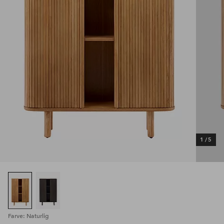
1
/
5
Farve: Naturlig