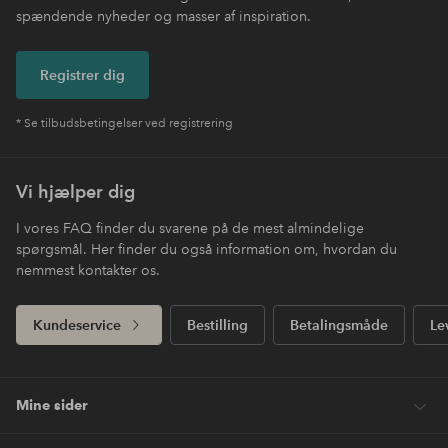
spændende nyheder og masser af inspiration.
Registrer dig
* Se tilbudsbetingelser ved registrering
Vi hjælper dig
I vores FAQ finder du svarene på de mest almindelige
spørgsmål. Her finder du også information om, hvordan du
nemmest kontakter os.
Kundeservice
Bestilling
Betalingsmåde
Le
Mine sider