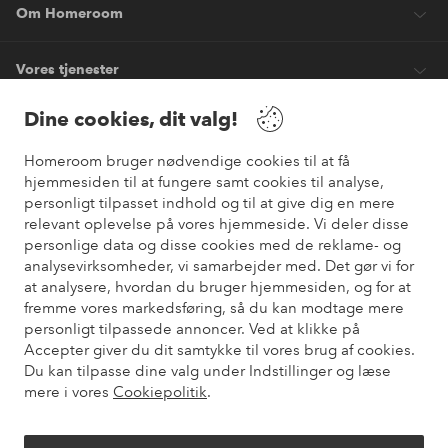
Om Homeroom
Vores tjenester
Dine cookies, dit valg!
Vilkår
Homeroom bruger nødvendige cookies til at få
hjemmesiden til at fungere samt cookies til analyse,
Venner
personligt tilpasset indhold og til at give dig en mere
relevant oplevelse på vores hjemmeside. Vi deler disse
personlige data og disse cookies med de reklame- og
analysevirksomheder, vi samarbejder med. Det gør vi for
Sikre betalinger
at analysere, hvordan du bruger hjemmesiden, og for at
Vil du vide mere om
vores betalingsmuligheder
?
fremme vores markedsføring, så du kan modtage mere
elpy
personligt tilpassede annoncer. Ved at klikke på
Accepter giver du dit samtykke til vores brug af cookies.
Du kan tilpasse dine valg under Indstillinger og læse
mere i vores
Cookiepolitik
.
Danmark - Vælg land