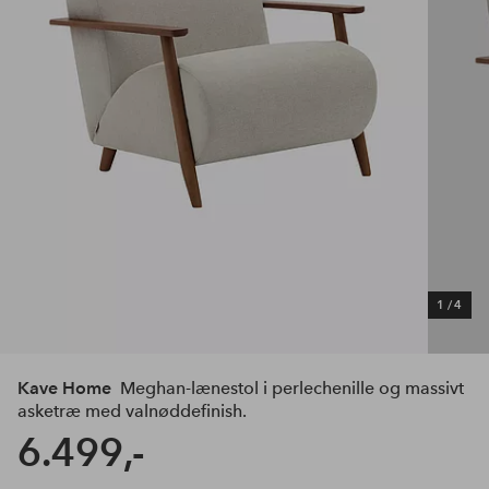
1
/
4
Kave Home
Meghan-lænestol i perlechenille og massivt
asketræ med valnøddefinish.
6.499,-