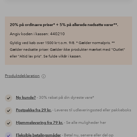
20% på ordinære priser* + 5% på allerede nedsatte varer**.
Angiv koden i kassen: 440210
Gyldig ved køb over 1500 kr t.o.m. 9/8. * Gælder normalpris. **
Gælder nedsatte priser. Gælder ikke produkter mærket med "Outlet"
eller "Altid lav pris". Se fulde vilkår i kassen.
Produktdeklaration
Ny kunde?
- 30% rabat på din dyreste vare*
Postpakke fra 29 kr.
- Leveres til udleveringssted eller pakkeboks
Hjemmelevering fra 79 kr.
- Se alle muligheder her
Fleksible betalingsmåder
- Betal nu, senere eller del op