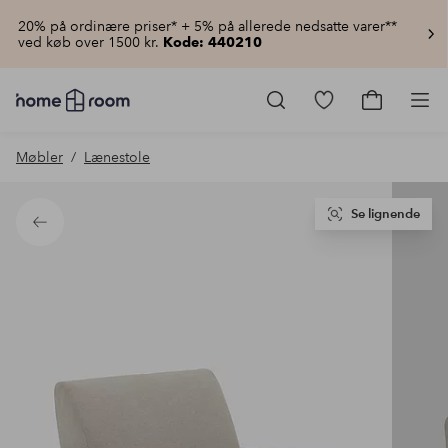
20% på ordinære priser* + 5% på allerede nedsatte varer**
ved køb over 1500 kr.
Kode: 440210
Homeroom
–
Gå
Gå
Pro
Alt
til
til
for
favoritmarkered
indkøbsku
Møbler
Lænestole
hjemmet
produkter
til
lav
pris
Se lignende
Tilbage