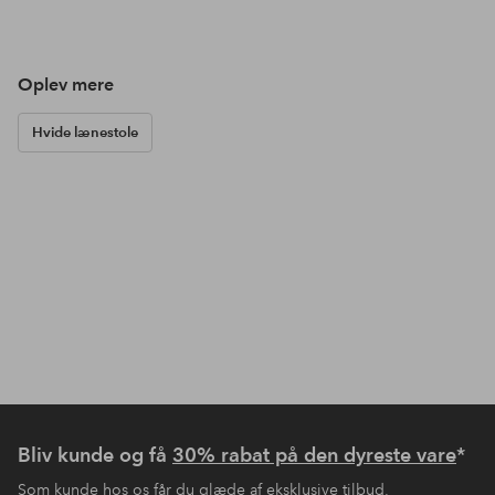
Oplev mere
Hvide lænestole
Bliv kunde og få
30% rabat på den dyreste vare
*
Som kunde hos os får du glæde af eksklusive tilbud,