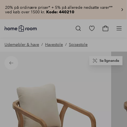
20% på ordinære priser* + 5% på allerede nedsatte varer**
ved køb over 1500 kr.
Kode: 440210
Homeroom
–
Gå
Gå
Pro
Alt
til
til
for
favoritmarkered
indkøbsku
Udemøbler & have
Havestole
Spisestole
hjemmet
produkter
til
lav
pris
Se lignende
Tilbage