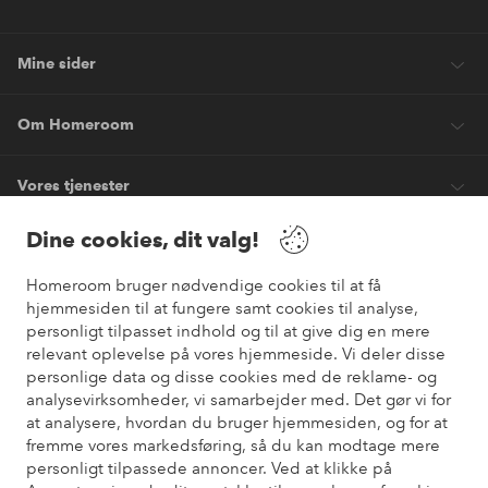
Mine sider
Om Homeroom
Vores tjenester
Dine cookies, dit valg!
Vilkår
Homeroom bruger nødvendige cookies til at få
hjemmesiden til at fungere samt cookies til analyse,
Venner
personligt tilpasset indhold og til at give dig en mere
relevant oplevelse på vores hjemmeside. Vi deler disse
personlige data og disse cookies med de reklame- og
analysevirksomheder, vi samarbejder med. Det gør vi for
Sikre betalinger
at analysere, hvordan du bruger hjemmesiden, og for at
Vil du vide mere om
vores betalingsmuligheder
?
fremme vores markedsføring, så du kan modtage mere
elpy
personligt tilpassede annoncer. Ved at klikke på