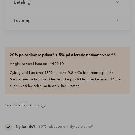
Betaling
Levering
20% på ordinære priser* + 5% på allerede nedsatte varer**.
Angiv koden i kassen: 440210
Gyldig ved køb over 1500 kr t.o.m. 9/8. * Gælder normalpris. **
Gælder nedsatte priser. Gælder ikke produkter mærket med "Outlet"
eller "Altid lav pris". Se fulde vilkår i kassen.
Produktdeklaration
Ny kunde?
- 30% rabat på din dyreste vare*