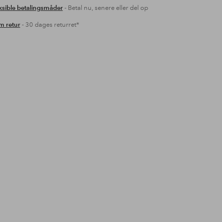
ksible betalingsmåder
- Betal nu, senere eller del op
 retur
- 30 dages returret*