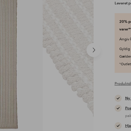
Leveret p
20% på
varer**
Angiv 
Gyldig 
Næste
Gælder
produkt
"Outlet"
Produktd
Ny
Pos
pa
Hje