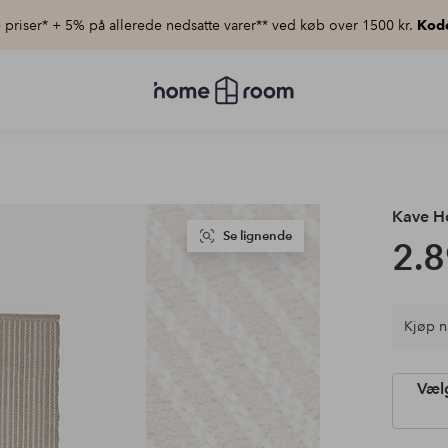
priser* + 5% på allerede nedsatte varer** ved køb over 1500 kr.
Kod
Homeroom
–
Alt
for
hjemmet
til
lav
pris
Kave 
Se lignende
2.8
Kjøp n
Vælg