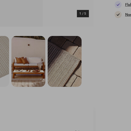
Fle
1
/
5
Nem