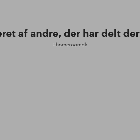
eret af andre, der har delt de
#homeroomdk