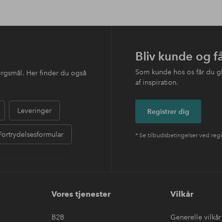
Bliv kunde og f
Som kunde hos os får du g
ørgsmål. Her finder du også
af inspiration.
Leveringer
Registrer dig
Fortrydelsesformular
* Se tilbudsbetingelser ved regi
Vores tjenester
Vilkår
B2B
Generelle vilkår