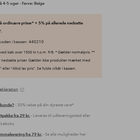
å 4-5 uger - Farve: Beige
 ordinære priser* + 5% på allerede nedsatte
.
koden i kassen: 440210
ved køb over 1500 kr t.o.m. 9/8. * Gælder normalpris. **
 nedsatte priser. Gælder ikke produkter mærket med
 eller "Altid lav pris". Se fulde vilkår i kassen.
eklaration
 kunde?
- 30% rabat på din dyreste vare*
tpakke fra 29 kr.
- Leveres til udleveringssted eller
kkeboks
mmelevering fra 79 kr.
- Se alle muligheder her