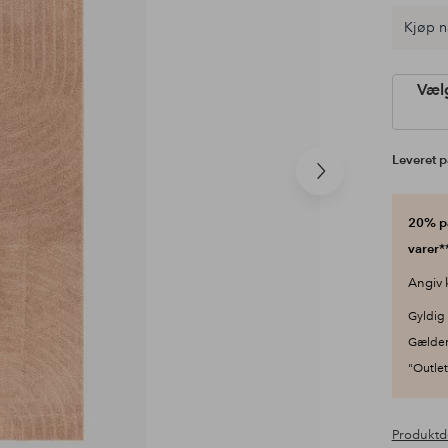
Kjøp n
Vælg
Leveret p
Næste
produkt
20% på
varer**
Angiv 
Gyldig 
Gælder
"Outlet"
Produktd