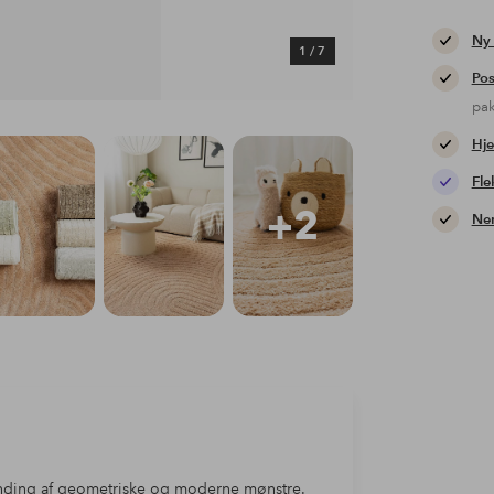
Ny
1
/
7
Pos
pa
Hje
Fle
+2
Nem
ding af geometriske og moderne mønstre.