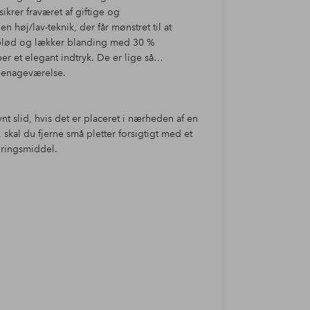
sikrer fraværet af giftige og
 høj/lav-teknik, der får mønstret til at
 blød og lækker blanding med 30 %
r et elegant indtryk. De er lige så
teenageværelse.
t slid, hvis det er placeret i nærheden af en
 skal du fjerne små pletter forsigtigt med et
øringsmiddel.