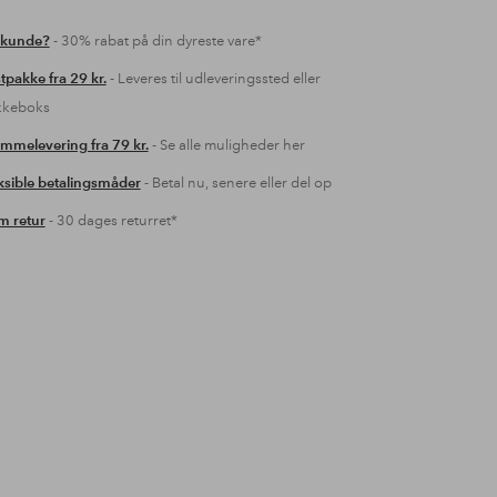
 kunde?
- 30% rabat på din dyreste vare*
tpakke fra 29 kr.
- Leveres til udleveringssted eller
kkeboks
mmelevering fra 79 kr.
- Se alle muligheder her
ksible betalingsmåder
- Betal nu, senere eller del op
 retur
- 30 dages returret*