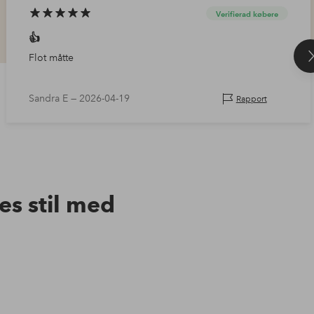
Verifierad købere
👍
Flot måtte
Sandra E —
2026-04-19
Rapport
res stil med