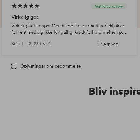
Verifierad købere
Virkelig god
Virkelig flot tæppe! Den hvide farve er helt perfekt, ikke
for rent hvid og ikke for gullig. Godt forhold mellem pris
og kvalitet.
Suvi T —
2026-05-01
Rapport
Oplysninger om bedømmelse
Bliv inspir