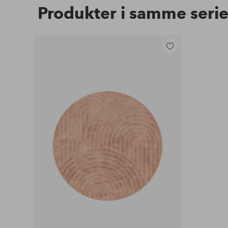
Produkter i samme seri
Tilføj
til
favoritter