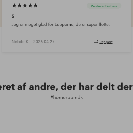
Verifierad købere
5
​Jeg er meget glad for tæpperne, de er super flotte.
Nebile K —
2026-04-27
Rapport
eret af andre, der har delt de
#homeroomdk