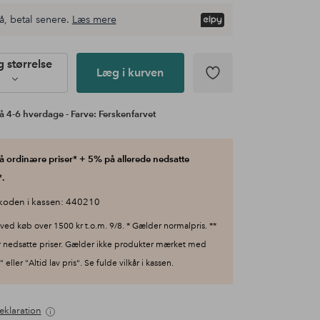
å, betal senere.
Læs mere
 størrelse
Læg i kurven
å 4-6 hverdage - Farve: Ferskenfarvet
 ordinære priser* + 5% på allerede nedsatte
.
koden i kassen: 440210
ved køb over 1500 kr t.o.m. 9/8. * Gælder normalpris. **
 nedsatte priser. Gælder ikke produkter mærket med
 eller "Altid lav pris". Se fulde vilkår i kassen.
eklaration