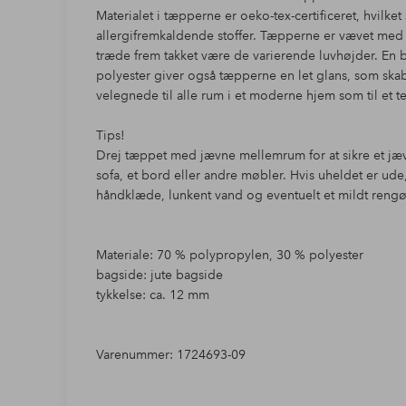
Materialet i tæpperne er oeko-tex-certificeret, hvilket 
allergifremkaldende stoffer. Tæpperne er vævet med en
træde frem takket være de varierende luvhøjder. En
polyester giver også tæpperne en let glans, som skabe
velegnede til alle rum i et moderne hjem som til et 
Tips!
Drej tæppet med jævne mellemrum for at sikre et jævn
sofa, et bord eller andre møbler. Hvis uheldet er ude,
håndklæde, lunkent vand og eventuelt et mildt reng
Materiale: 70 % polypropylen, 30 % polyester
bagside: jute bagside
tykkelse: ca. 12 mm
Varenummer: 1724693-09