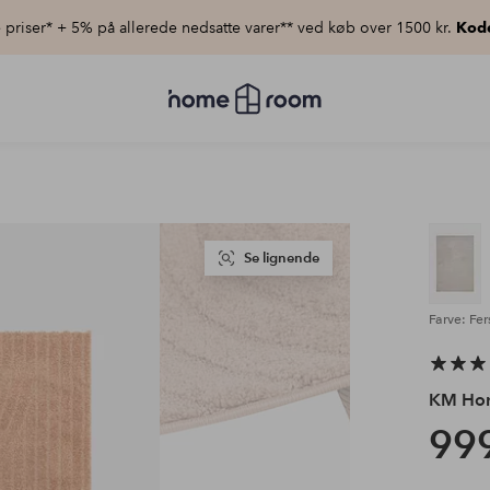
priser* + 5% på allerede nedsatte varer** ved køb over 1500 kr.
Kod
Homeroom
–
Alt
for
hjemmet
til
lav
pris
Se lignende
Farve: Fer
KM Ho
999