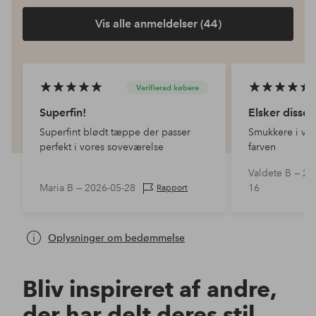
Vis alle anmeldelser (44)
Verifierad købere
Superfin!
Elsker disse
Superfint blødt tæppe der passer
Smukkere i vir
perfekt i vores soveværelse
farven
Valdete B —
20
Maria B —
2026-05-28
16
Rapport
Oplysninger om bedømmelse
Bliv inspireret af andre,
der har delt deres stil