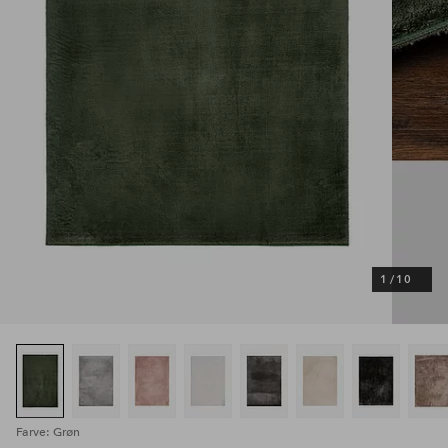
1
/
10
Farve: Grøn