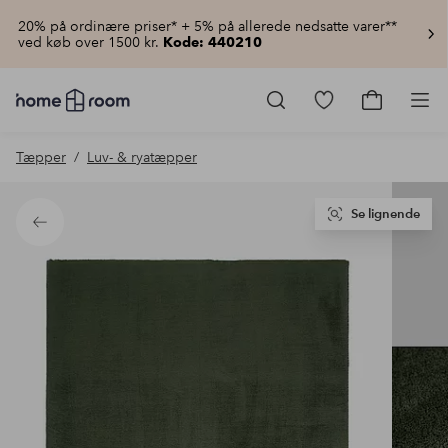
20% på ordinære priser* + 5% på allerede nedsatte varer**
ved køb over 1500 kr.
Kode: 440210
Homeroom
–
Gå
Gå
Pro
Alt
til
til
for
favoritmarkered
indkøbsku
Tæpper
Luv- & ryatæpper
hjemmet
produkter
til
lav
pris
Se lignende
Tilbage