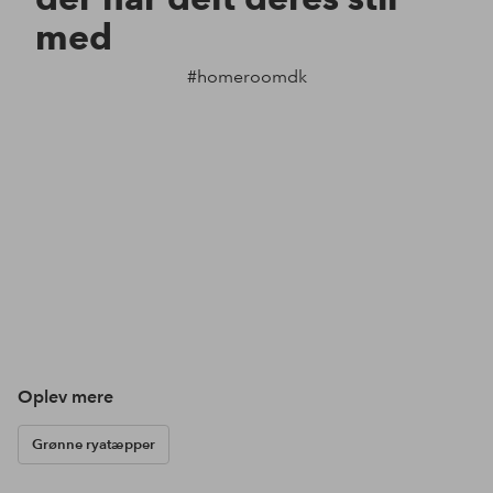
med
#homeroomdk
Oplev mere
Grønne ryatæpper