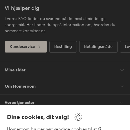
Vi hjælper dig
I vores FAQ finder du svarene på de mest almindelige
spørgsmål. Her finder du også information om, hvordan du
nemmest kontakter os.
Kundeservice
Bestilling
Betalingsmåde
Le
Mine sider
Om Homeroom
Vores tjenester
Dine cookies, dit valg!
Vilkår
Homeroom bruger nødvendige cookies til at få