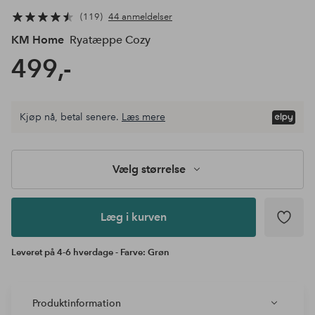
119
44 anmeldelser
KM Home
Ryatæppe Cozy
499,-
Vælg
Kjøp nå, betal senere.
Læs mere
størrelse
Læg i
kurven
Vælg størrelse
Læg i kurven
Leveret på 4-6 hverdage - Farve: Grøn
Produktinformation