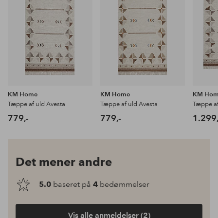
KM Home
KM Home
KM Ho
Tæppe af uld Avesta
Tæppe af uld Avesta
Tæppe af
779,-
779,-
1.299,
Det mener andre
5.0
baseret på
4
bedømmelser
Vis alle anmeldelser (2)