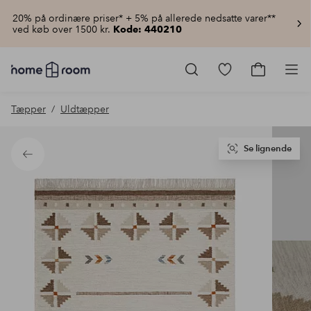
20% på ordinære priser* + 5% på allerede nedsatte varer**
ved køb over 1500 kr.
Kode: 440210
Homeroom
–
Gå
Gå
Pro
Alt
til
til
for
favoritmarkered
indkøbsku
Tæpper
Uldtæpper
hjemmet
produkter
til
lav
pris
Se lignende
Tilbage