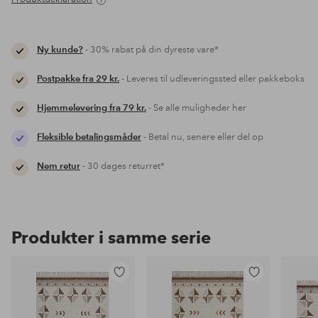
Ny kunde?
- 30% rabat på din dyreste vare*
Postpakke fra 29 kr.
- Leveres til udleveringssted eller pakkeboks
Hjemmelevering fra 79 kr.
- Se alle muligheder her
Fleksible betalingsmåder
- Betal nu, senere eller del op
Nem retur
- 30 dages returret*
Produkter i samme serie
Tilføj
Tilføj
til
til
favoritter
favoritter