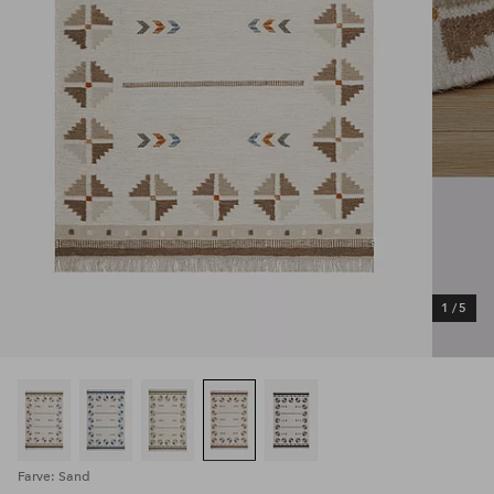
1
/
5
Farve: Sand