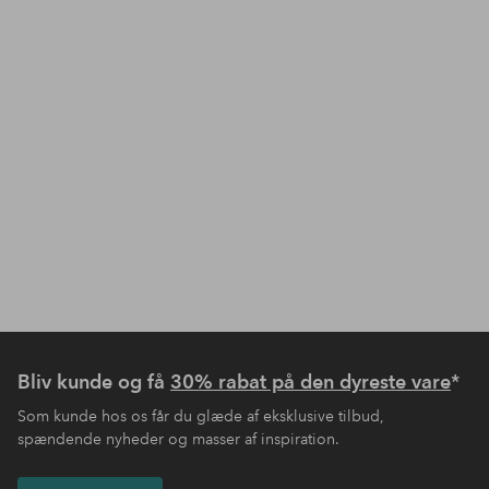
Bliv kunde og få
30% rabat på den dyreste vare
*
Som kunde hos os får du glæde af eksklusive tilbud,
spændende nyheder og masser af inspiration.