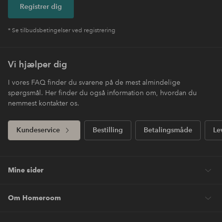
Registrer dig
* Se tilbudsbetingelser ved registrering
Vi hjælper dig
I vores FAQ finder du svarene på de mest almindelige
spørgsmål. Her finder du også information om, hvordan du
nemmest kontakter os.
Kundeservice
Bestilling
Betalingsmåde
Le
Mine sider
Om Homeroom