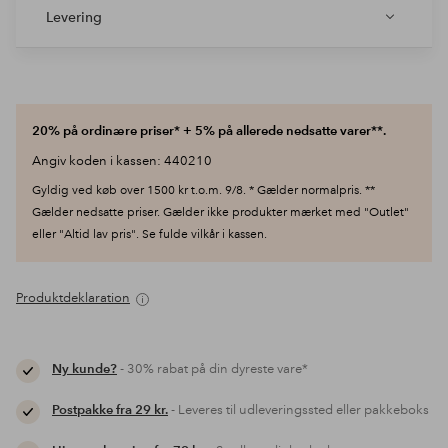
Levering
20% på ordinære priser* + 5% på allerede nedsatte varer**.
Angiv koden i kassen: 440210
Gyldig ved køb over 1500 kr t.o.m. 9/8. * Gælder normalpris. **
Gælder nedsatte priser. Gælder ikke produkter mærket med "Outlet"
eller "Altid lav pris". Se fulde vilkår i kassen.
Produktdeklaration
Ny kunde?
- 30% rabat på din dyreste vare*
Postpakke fra 29 kr.
- Leveres til udleveringssted eller pakkeboks