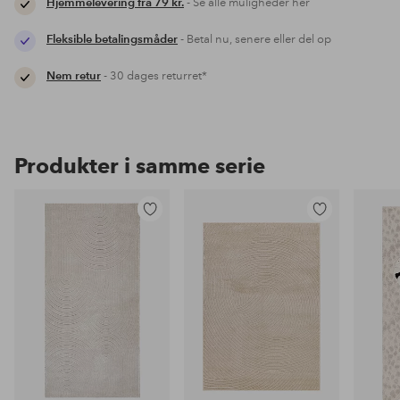
Hjemmelevering fra 79 kr.
- Se alle muligheder her
Fleksible betalingsmåder
- Betal nu, senere eller del op
Nem retur
- 30 dages returret*
Produkter i samme serie
Tilføj
Tilføj
til
til
favoritter
favoritter