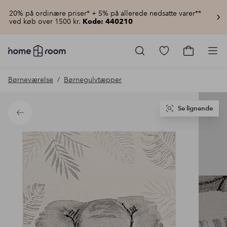
20% på ordinære priser* + 5% på allerede nedsatte varer**
ved køb over 1500 kr.
Kode: 440210
Homeroom
–
Gå
Gå
Pro
Alt
til
til
for
favoritmarkered
indkøbsku
Børneværelse
Børnegulvtæpper
hjemmet
produkter
til
lav
pris
Se lignende
Tilbage