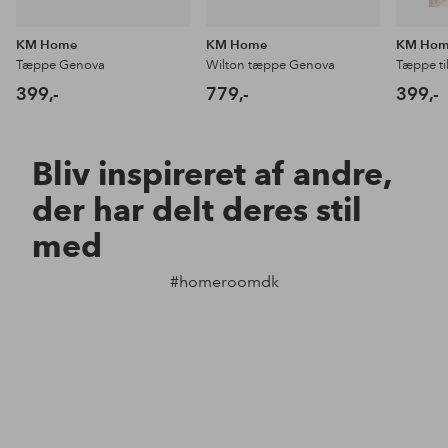
KM Home
KM Home
KM Ho
Tæppe Genova
Wilton tæppe Genova
Tæppe ti
399,-
779,-
399,-
Bliv inspireret af andre,
der har delt deres stil
med
#homeroomdk