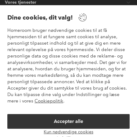
Vores tjenester
Dine cookies, dit valg!
Vilkår
Homeroom bruger nødvendige cookies til at få
Venner
hjemmesiden til at fungere samt cookies til analyse,
personligt tilpasset indhold og til at give dig en mere
relevant oplevelse på vores hjemmeside. Vi deler disse
personlige data og disse cookies med de reklame- og
analysevirksomheder, vi samarbejder med. Det gør vi for
Sikre betalinger
at analysere, hvordan du bruger hjemmesiden, og for at
Vil du vide mere om
vores betalingsmuligheder
?
fremme vores markedsføring, så du kan modtage mere
elpy
personligt tilpassede annoncer. Ved at klikke på
Accepter giver du dit samtykke til vores brug af cookies.
Du kan tilpasse dine valg under Indstillinger og læse
mere i vores
Cookiepolitik
.
Danmark - Vælg land
Accepter alle
Instagram
Facebook
Pinterest
Youtube
Kun nødvendige cookies
Åbn