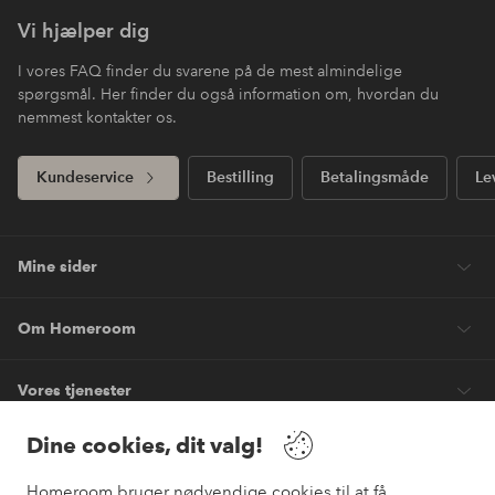
Vi hjælper dig
I vores FAQ finder du svarene på de mest almindelige
spørgsmål. Her finder du også information om, hvordan du
nemmest kontakter os.
Kundeservice
Bestilling
Betalingsmåde
Le
Mine sider
Om Homeroom
Vores tjenester
Dine cookies, dit valg!
Vilkår
Homeroom bruger nødvendige cookies til at få