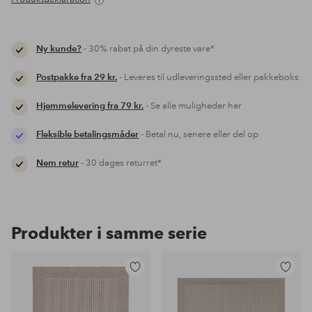
Ny kunde?
- 30% rabat på din dyreste vare*
Postpakke fra 29 kr.
- Leveres til udleveringssted eller pakkeboks
Hjemmelevering fra 79 kr.
- Se alle muligheder her
Fleksible betalingsmåder
- Betal nu, senere eller del op
Nem retur
- 30 dages returret*
Produkter i samme serie
Tilføj
Tilføj
til
til
favoritter
favoritter