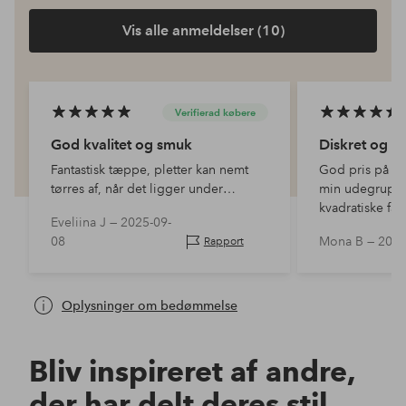
Vis alle anmeldelser (10)
Verifierad købere
God kvalitet og smuk
Diskret og f
Fantastisk tæppe, pletter kan nemt
God pris på et
tørres af, når det ligger under
min udegruppe
køkkenbordet.
kvadratiske fa
Eveliina J —
2025-09-
og delikat.
08
Mona B —
2025
Rapport
Oplysninger om bedømmelse
Bliv inspireret af andre,
der har delt deres stil