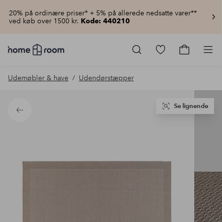
20% på ordinære priser* + 5% på allerede nedsatte varer**
ved køb over 1500 kr.
Kode: 440210
Homeroom
–
Gå
Gå
Pro
Alt
til
til
for
favoritmarkered
indkøbsku
Udemøbler & have
Udendørstæpper
hjemmet
produkter
til
lav
pris
Se lignende
Tilbage