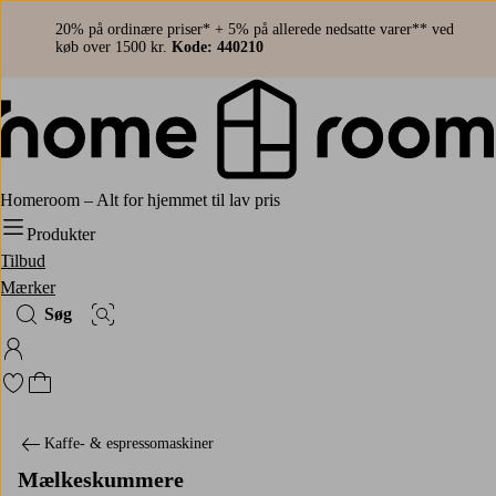
20% på ordinære priser* + 5% på allerede nedsatte varer** ved
køb over 1500 kr.
Kode: 440210
Homeroom – Alt for hjemmet til lav pris
Produkter
Tilbud
Mærker
Søg
Billedsøgning
Log ind på Homeroom
Gå til favoritmarkerede produkter
Gå til indkøbskurven
Kaffe- & espressomaskiner
Mælkeskummere