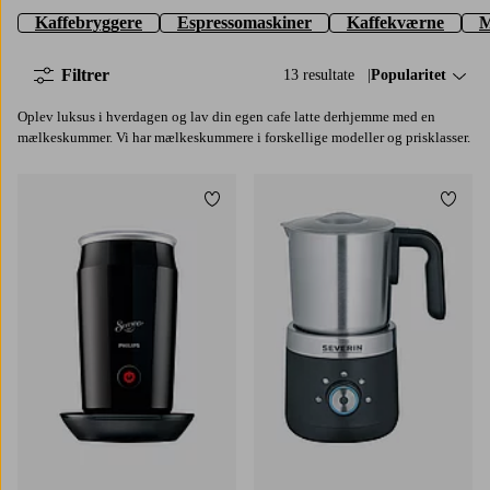
Kaffebryggere
Espressomaskiner
Kaffekværne
M
Filtrer
13 resultate
Sorter efter:
Popularitet
Oplev luksus i hverdagen og lav din egen cafe latte derhjemme med en
mælkeskummer. Vi har mælkeskummere i forskellige modeller og prisklasser.
Tilføj til favoritter
Tilføj