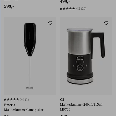
499,-
599,-
4,2
(25)
4,2 baseret på 25 bedømmelser
Tilføj til favoritter
Tilføj
5,0
(1)
C3
5,0 baseret på 1 bedømmelser
Mælkeskummer 240ml/115ml
Emerio
MF700
Mælkeskummer latte-pisker