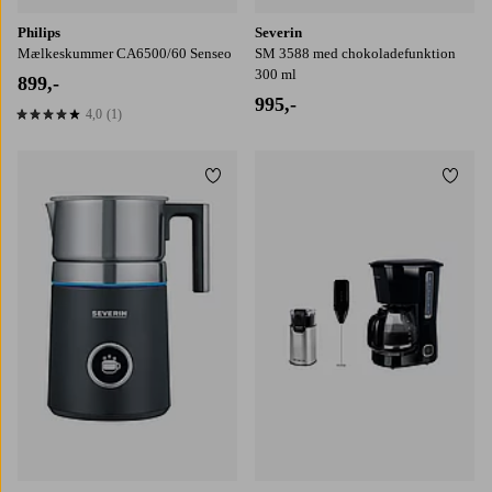
Philips
Severin
Mælkeskummer CA6500/60 Senseo
SM 3588 med chokoladefunktion
300 ml
899,-
995,-
4,0
(1)
4,0 baseret på 1 bedømmelser
Tilføj til favoritter
Tilføj