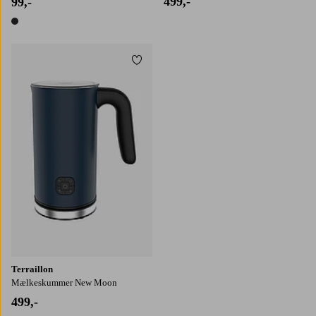
499,-
99,-
1 farve
Tilføj til favoritter
Terraillon
Mælkeskummer New Moon
499,-