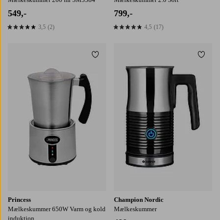
549,-
799,-
3,5
(2)
4,5
(17)
3,5 baseret på 2 bedømmelser
4,5 baseret på 17 bedømmelser
Tilføj til favoritter
Tilføj
Princess
Champion Nordic
Mælkeskummer 650W Varm og kold
Mælkeskummer
induktion