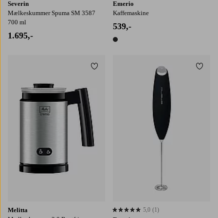
Severin
Emerio
Mælkeskummer Spuma SM 3587
Kaffemaskine
700 ml
539,-
1.695,-
1 farve
Tilføj til favoritter
Tilføj
Melitta
5,0
(1)
5,0 baseret på 1 bedømmelser