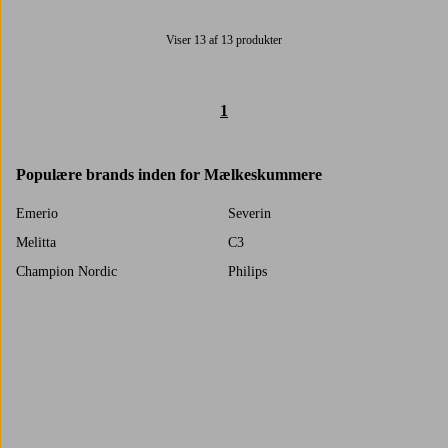
Viser 13 af 13 produkter
1
Populære brands inden for Mælkeskummere
Emerio
Severin
Melitta
C3
Champion Nordic
Philips
Princess
Terraillon
Trustpilot