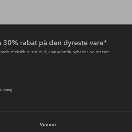
å
30% rabat på den dyreste vare
*
læde af eksklusive tilbud, spændende nyheder og masser
strering
Venner