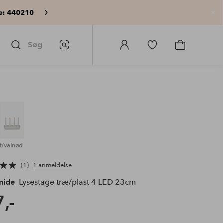
e: 440210
Lu
Søg
Billedsøgning
Log
Gå
Gå
ind
til
til
på
favoritmarkerede
indkøbskur
Homeroom
produkter
rt/valnød
1
1 anmeldelse
mide
Lysestage træ/plast 4 LED 23cm
,-