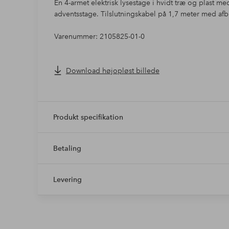
En 4-armet elektrisk lysestage i hvidt træ og plast m
adventsstage. Tilslutningskabel på 1,7 meter med af
Varenummer: 2105825-01-0
Download højopløst billede
Produkt specifikation
Betaling
Levering