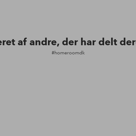
eret af andre, der har delt de
#homeroomdk