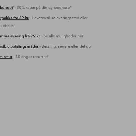
 kunde?
- 30% rabat på din dyreste vare*
tpakke fra 29 kr.
- Leveres til udleveringssted eller
kkeboks
mmelevering fra 79 kr.
- Se alle muligheder her
ksible betalingsmåder
- Betal nu, senere eller del op
 retur
- 30 dages returret*