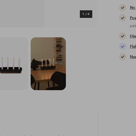
Ny
1
/
4
Pos
pa
Hje
Fle
Nem