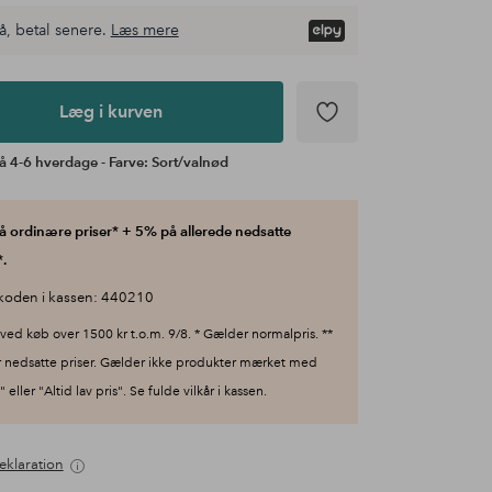
å, betal senere.
Læs mere
Læg i kurven
å 4-6 hverdage - Farve: Sort/valnød
 ordinære priser* + 5% på allerede nedsatte
.
koden i kassen: 440210
ved køb over 1500 kr t.o.m. 9/8. * Gælder normalpris. **
 nedsatte priser. Gælder ikke produkter mærket med
 eller "Altid lav pris". Se fulde vilkår i kassen.
eklaration