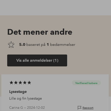
Det mener andre
5.0
baseret på
1
bedømmelser
Vis alle anmeldelser (1)
Verifierad købere
Lysestage
Lille og fin lysestage
Carina G —
2024-12-02
Rapport