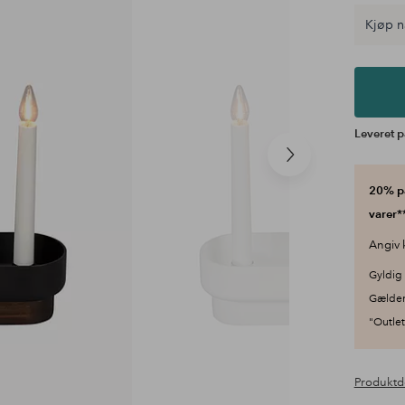
Kjøp n
Leveret p
Næste
produkt
20% på
varer**
Angiv 
Gyldig 
Gælder
"Outlet"
Produktd