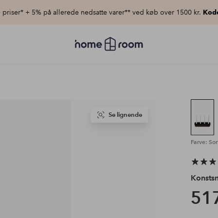
priser* + 5% på allerede nedsatte varer** ved køb over 1500 kr.
Kod
Homeroom
–
Alt
for
hjemmet
til
lav
pris
Se lignende
Farve: So
Konsts
517