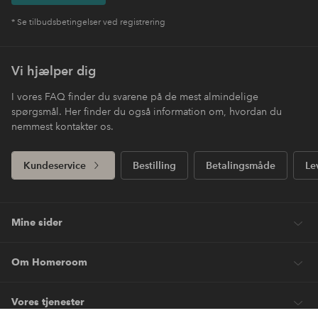
* Se tilbudsbetingelser ved registrering
Vi hjælper dig
I vores FAQ finder du svarene på de mest almindelige
spørgsmål. Her finder du også information om, hvordan du
nemmest kontakter os.
Kundeservice
Bestilling
Betalingsmåde
Le
Mine sider
Om Homeroom
Vores tjenester