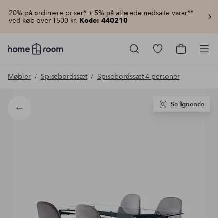
20% på ordinære priser* + 5% på allerede nedsatte varer**
ved køb over 1500 kr.
Kode: 440210
Homeroom
–
Gå
Gå
Pro
Alt
til
til
for
favoritmarkered
indkøbsku
Møbler
Spisebordssæt
Spisebordssæt 4 personer
hjemmet
produkter
til
lav
pris
Se lignende
Tilbage