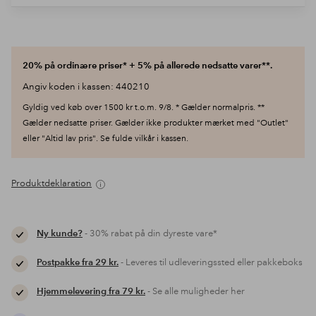
20% på ordinære priser* + 5% på allerede nedsatte varer**.
Angiv koden i kassen: 440210
Gyldig ved køb over 1500 kr t.o.m. 9/8. * Gælder normalpris. **
Gælder nedsatte priser. Gælder ikke produkter mærket med "Outlet"
eller "Altid lav pris". Se fulde vilkår i kassen.
Produktdeklaration
Ny kunde?
- 30% rabat på din dyreste vare*
Postpakke fra 29 kr.
- Leveres til udleveringssted eller pakkeboks
Hjemmelevering fra 79 kr.
- Se alle muligheder her