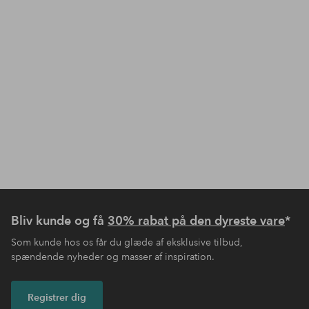
Bliv kunde og få
30% rabat på den dyreste vare
*
Som kunde hos os får du glæde af eksklusive tilbud,
spændende nyheder og masser af inspiration.
Registrer dig