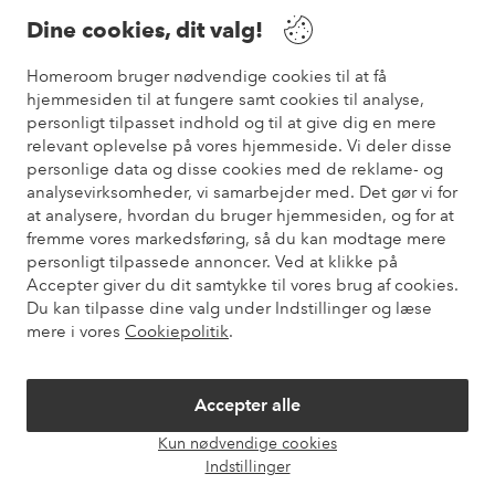
Dine cookies, dit valg!
Vilkår
Homeroom bruger nødvendige cookies til at få
hjemmesiden til at fungere samt cookies til analyse,
Venner
personligt tilpasset indhold og til at give dig en mere
relevant oplevelse på vores hjemmeside. Vi deler disse
personlige data og disse cookies med de reklame- og
analysevirksomheder, vi samarbejder med. Det gør vi for
Sikre betalinger
at analysere, hvordan du bruger hjemmesiden, og for at
Vil du vide mere om
vores betalingsmuligheder
?
fremme vores markedsføring, så du kan modtage mere
elpy
personligt tilpassede annoncer. Ved at klikke på
Accepter giver du dit samtykke til vores brug af cookies.
Du kan tilpasse dine valg under Indstillinger og læse
mere i vores
Cookiepolitik
.
Danmark - Vælg land
Accepter alle
Instagram
Facebook
Pinterest
Youtube
Kun nødvendige cookies
Åbn
Indstillinger
chat