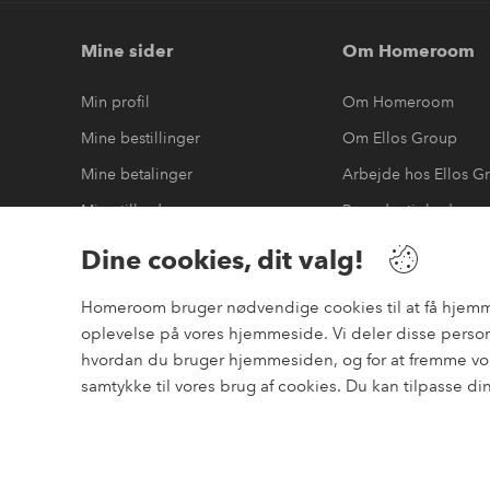
Mine sider
Om Homeroom
Min profil
Om Homeroom
Mine bestillinger
Om Ellos Group
Mine betalinger
Arbejde hos Ellos G
Mine tilbud
Bæredygtighed
Mine returneringer
Tilgængelighedserk
Dine cookies, dit valg!
Homeroom bruger nødvendige cookies til at få hjemmesi
oplevelse på vores hjemmeside. Vi deler disse person
Sikre betalinger
hvordan du bruger hjemmesiden, og for at fremme vor
elpy
Vil du vide mere om
vores betalingsmuligheder
?
samtykke til vores brug af cookies. Du kan tilpasse di