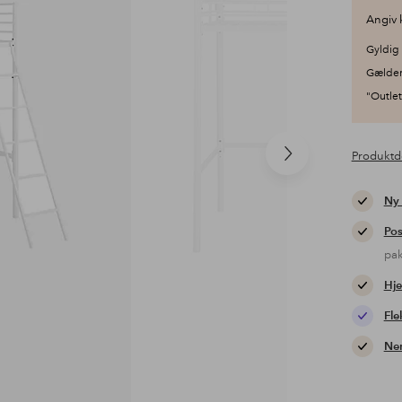
Angiv 
Gyldig 
Gælder
"Outlet"
Produktd
Næste
produkt
Ny
Pos
pa
Hje
Fle
Nem