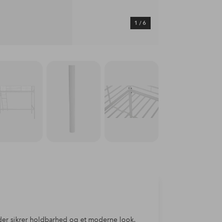
1
/
6
 der sikrer holdbarhed og et moderne look.