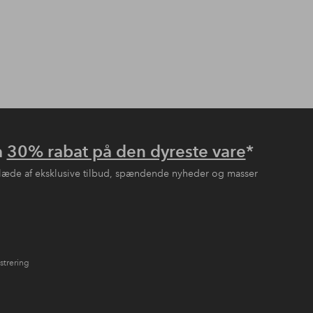
å
30% rabat på den dyreste vare
*
læde af eksklusive tilbud, spændende nyheder og masser
strering