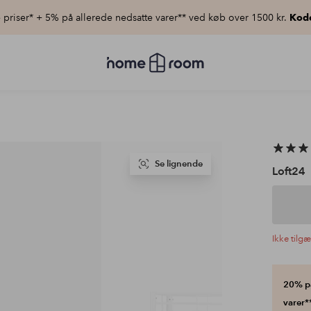
priser* + 5% på allerede nedsatte varer** ved køb over 1500 kr.
Kod
Homeroom
–
Alt
for
hjemmet
til
lav
pris
Se lignende
Loft24
Ikke tilg
20% på
varer**