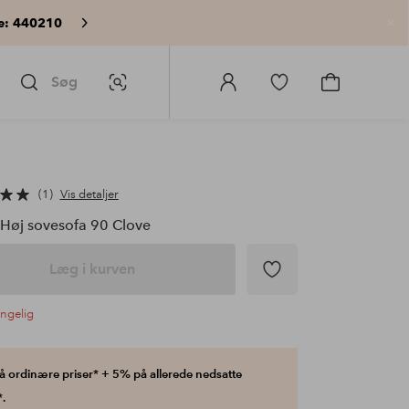
e: 440210
Lu
Søg
Billedsøgning
Log
Gå
Gå
ind
til
til
på
favoritmarkerede
indkøbskur
Homeroom
produkter
1
Vis detaljer
Høj sovesofa 90 Clove
Læg i kurven
ængelig
 ordinære priser* + 5% på allerede nedsatte
.