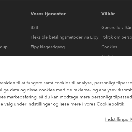
Vores tjenester
Vilkår
B2B
Generelle vilkår
Fleksible betalingsmetoder via Elpy
Politik om pers
roup
Elpy klageadgang
Cookies
Affiliate
læring
#yeshomeroom
den til at fungere samt cookies til analyse, personligt tilpasset
lige data og disse cookies med de reklame- og analysevirksomhed
es markedsføring, så du kan modtage mere personligt tilpassede
ne valg under Indstillinger og læse mere i vores
Cookiepolitik
.
Indstillinger
Instagram
Faceb
Danmark - Vælg land