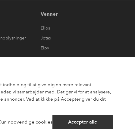
Venner
Ellos
onoplysninger
Jotex
Elpy
 indhold og til at give dig en mere relevant
er, vi samarbejder med. Det gør vi for at analysere,
 annoncer. Ved at klikke på Accepter giver du dit
Kun nødvendige cookies
Accepter alle
ook
Pinterest
Youtube
Åbn
chatbok