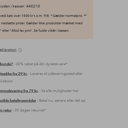
koden i kassen: 440210
ved køb over 1500 kr t.o.m. 9/8. * Gælder normalpris. **
 nedsatte priser. Gælder ikke produkter mærket med
 eller "Altid lav pris". Se fulde vilkår i kassen.
eklaration
 kunde?
- 30% rabat på din dyreste vare*
tpakke fra 29 kr.
- Leveres til udleveringssted eller
kkeboks
mmelevering fra 79 kr.
- Se alle muligheder her
ksible betalingsmåder
- Betal nu, senere eller del op
 retur
- 30 dages returret*