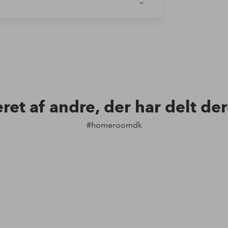
eret af andre, der har delt de
#homeroomdk