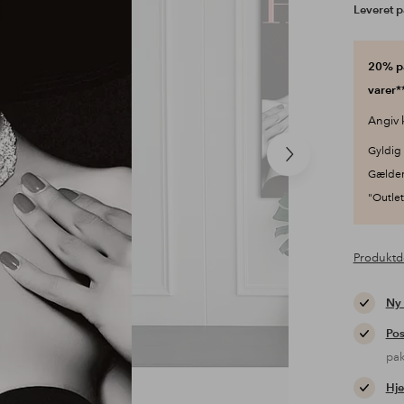
Leveret p
20% på
varer**
Angiv 
Gyldig 
Næste
Gælder
produkt
"Outlet"
Produktd
Ny
Pos
pa
Hje