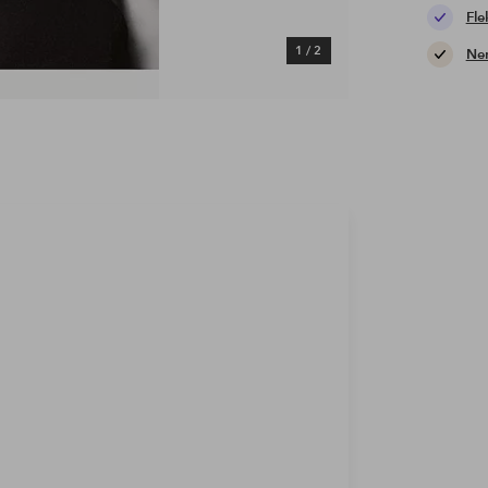
Fle
1
/
2
Nem
.