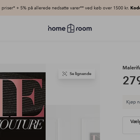
priser* + 5% på allerede nedsatte varer** ved køb over 1500 kr.
Kod
Homeroom
–
Alt
for
hjemmet
til
lav
pris
Malerif
Se lignende
279
Kjøp n
Vælg