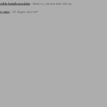
ksible betalingsmåder
- Betal nu, senere eller del op
 retur
- 30 dages returret*