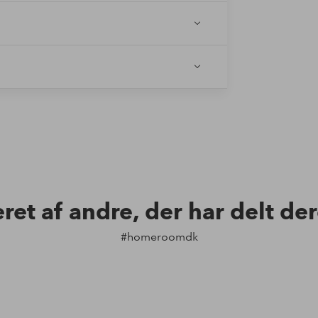
eret af andre, der har delt de
#homeroomdk