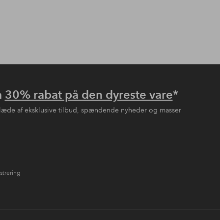
å
30% rabat på den dyreste vare
*
læde af eksklusive tilbud, spændende nyheder og masser
strering