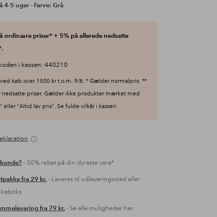
å 4-5 uger - Farve: Grå
 ordinære priser* + 5% på allerede nedsatte
.
koden i kassen: 440210
ved køb over 1500 kr t.o.m. 9/8. * Gælder normalpris. **
 nedsatte priser. Gælder ikke produkter mærket med
 eller "Altid lav pris". Se fulde vilkår i kassen.
eklaration
 kunde?
- 30% rabat på din dyreste vare*
tpakke fra 29 kr.
- Leveres til udleveringssted eller
kkeboks
mmelevering fra 79 kr.
- Se alle muligheder her