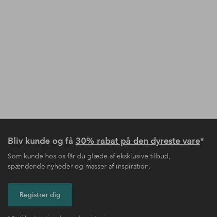
Bliv kunde og få
30% rabat på den dyreste vare
*
Som kunde hos os får du glæde af eksklusive tilbud,
spændende nyheder og masser af inspiration.
Registrer dig