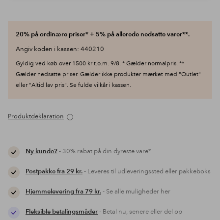
20% på ordinære priser* + 5% på allerede nedsatte varer**.
Angiv koden i kassen: 440210
Gyldig ved køb over 1500 kr t.o.m. 9/8. * Gælder normalpris. **
Gælder nedsatte priser. Gælder ikke produkter mærket med "Outlet"
eller "Altid lav pris". Se fulde vilkår i kassen.
Produktdeklaration
Ny kunde?
- 30% rabat på din dyreste vare*
Postpakke fra 29 kr.
- Leveres til udleveringssted eller pakkeboks
Hjemmelevering fra 79 kr.
- Se alle muligheder her
Fleksible betalingsmåder
- Betal nu, senere eller del op