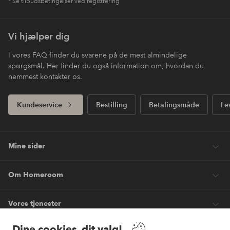
* Se tilbudsbetingelser ved registrering
Vi hjælper dig
I vores FAQ finder du svarene på de mest almindelige
spørgsmål. Her finder du også information om, hvordan du
nemmest kontakter os.
Kundeservice
Bestilling
Betalingsmåde
Le
Mine sider
Om Homeroom
Vores tjenester
Dine cookies, dit valg!