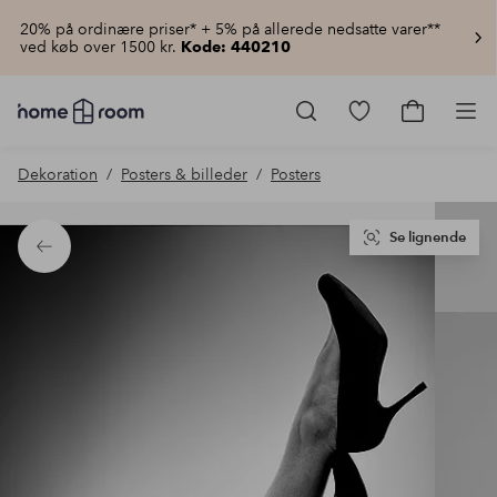
20% på ordinære priser* + 5% på allerede nedsatte varer**
ved køb over 1500 kr.
Kode: 440210
Homeroom
–
Gå
Gå
Pro
Alt
til
til
for
favoritmarkered
indkøbsku
Dekoration
Posters & billeder
Posters
hjemmet
produkter
til
lav
pris
Se lignende
Tilbage