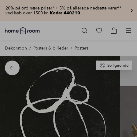
20% på ordinære priser* + 5% på allerede nedsatte varer**
ved køb over 1500 kr.
Kode: 440210
Homeroom
–
Gå
Gå
Pro
Alt
til
til
for
favoritmarkered
indkøbsku
Dekoration
Posters & billeder
Posters
hjemmet
produkter
til
lav
pris
Se lignende
Tilbage