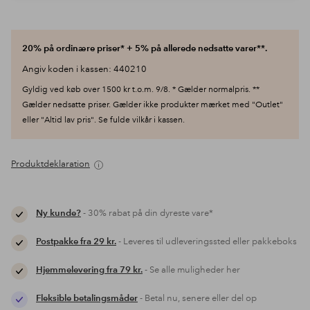
20% på ordinære priser* + 5% på allerede nedsatte varer**.
Angiv koden i kassen: 440210
Gyldig ved køb over 1500 kr t.o.m. 9/8. * Gælder normalpris. **
Gælder nedsatte priser. Gælder ikke produkter mærket med "Outlet"
eller "Altid lav pris". Se fulde vilkår i kassen.
Produktdeklaration
Ny kunde?
- 30% rabat på din dyreste vare*
Postpakke fra 29 kr.
- Leveres til udleveringssted eller pakkeboks
Hjemmelevering fra 79 kr.
- Se alle muligheder her
Fleksible betalingsmåder
- Betal nu, senere eller del op