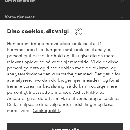
Om Homeroom
Vores tjenester
Dine cookies, dit valg!
Vilkår
Homeroom bruger nødvendige cookies til at få
hjemmesiden til at fungere samt cookies til analyse,
Venner
personligt tilpasset indhold og til at give dig en mere
relevant oplevelse på vores hjemmeside. Vi deler disse
personlige data og disse cookies med de reklame- og
analysevirksomheder, vi samarbejder med. Det gør vi for
Sikre betalinger
at analysere, hvordan du bruger hjemmesiden, og for at
Vil du vide mere om
vores betalingsmuligheder
?
fremme vores markedsføring, så du kan modtage mere
elpy
personligt tilpassede annoncer. Ved at klikke på
Accepter giver du dit samtykke til vores brug af cookies.
Du kan tilpasse dine valg under Indstillinger og læse
mere i vores
Cookiepolitik
.
Danmark - Vælg land
Accepter alle