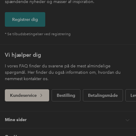
spændende nyheder og masser af inspiration.
Registrer dig
* Se tilbudsbetingelser ved registrering
Vi hjælper dig
I vores FAQ finder du svarene på de mest almindelige
spørgsmål. Her finder du også information om, hvordan du
nemmest kontakter os.
Kundeservice
Bestilling
Betalingsmåde
Le
Mine sider