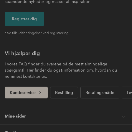
spændende nyheder og masser af inspiration.
Registrer dig
* Se tilbudsbetingelser ved registrering
Vi hjælper dig
I vores FAQ finder du svarene på de mest almindelige
spørgsmål. Her finder du også information om, hvordan du
nemmest kontakter os.
Kundeservice
Bestilling
Betalingsmåde
Le
Mine sider