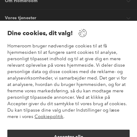
Om Homeroom
Vores tjenester
Dine cookies, dit valg!
Vilkår
Homeroom bruger nødvendige cookies til at få
hjemmesiden til at fungere samt cookies til analyse,
Venner
personligt tilpasset indhold og til at give dig en mere
relevant oplevelse på vores hjemmeside. Vi deler disse
personlige data og disse cookies med de reklame- og
analysevirksomheder, vi samarbejder med. Det gør vi for
Sikre betalinger
at analysere, hvordan du bruger hjemmesiden, og for at
Vil du vide mere om
vores betalingsmuligheder
?
fremme vores markedsføring, så du kan modtage mere
elpy
personligt tilpassede annoncer. Ved at klikke på
Accepter giver du dit samtykke til vores brug af cookies.
Du kan tilpasse dine valg under Indstillinger og læse
mere i vores
Cookiepolitik
.
Danmark - Vælg land
Accepter alle