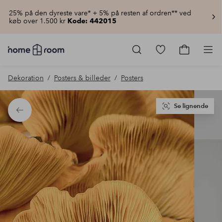
25% på den dyreste vare* + 5% på resten af ordren** ved
køb over 1.500 kr
Kode: 442015
Homeroom
–
Gå
Gå
Pro
Alt
til
til
for
favoritmarkered
indkøbsku
Dekoration
Posters & billeder
Posters
hjemmet
produkter
til
lav
pris
Se lignende
Tilbage