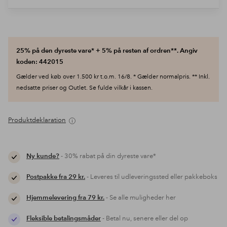
25% på den dyreste vare* + 5% på resten af ordren**. Angiv
koden: 442015
Gælder ved køb over 1.500 kr t.o.m. 16/8. * Gælder normalpris. ** Inkl.
nedsatte priser og Outlet. Se fulde vilkår i kassen.
Produktdeklaration
Ny kunde?
- 30% rabat på din dyreste vare*
Postpakke fra 29 kr.
- Leveres til udleveringssted eller pakkeboks
Hjemmelevering fra 79 kr.
- Se alle muligheder her
Fleksible betalingsmåder
- Betal nu, senere eller del op