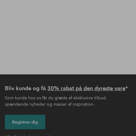
Bliv kunde og få
30% rabat på den dyreste vare
*
Som kunde hos os får du glæde af eksklusive tilbud,
spændende nyheder og masser af inspiration.
Registrer dig