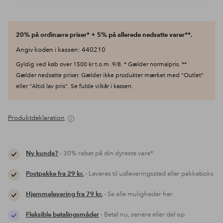
20% på ordinære priser* + 5% på allerede nedsatte varer**.
Angiv koden i kassen: 440210
Gyldig ved køb over 1500 kr t.o.m. 9/8. * Gælder normalpris. **
Gælder nedsatte priser. Gælder ikke produkter mærket med "Outlet"
eller "Altid lav pris". Se fulde vilkår i kassen.
Produktdeklaration
Ny kunde?
- 30% rabat på din dyreste vare*
Postpakke fra 29 kr.
- Leveres til udleveringssted eller pakkeboks
Hjemmelevering fra 79 kr.
- Se alle muligheder her
Fleksible betalingsmåder
- Betal nu, senere eller del op