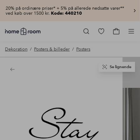
20% på ordinære priser* + 5% på allerede nedsatte varer**
ved køb over 1500 kr.
Kode: 440210
Homeroom
–
Gå
Gå
Pro
Alt
til
til
for
favoritmarkered
indkøbsku
Dekoration
Posters & billeder
Posters
hjemmet
produkter
til
lav
pris
Se lignende
Tilbage