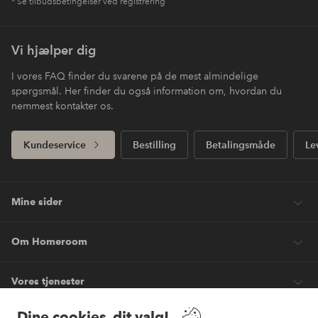
* Se tilbudsbetingelser ved registrering
Vi hjælper dig
I vores FAQ finder du svarene på de mest almindelige
spørgsmål. Her finder du også information om, hvordan du
nemmest kontakter os.
Kundeservice
Bestilling
Betalingsmåde
Le
Mine sider
Om Homeroom
Vores tjenester
Dine cookies, dit valg!