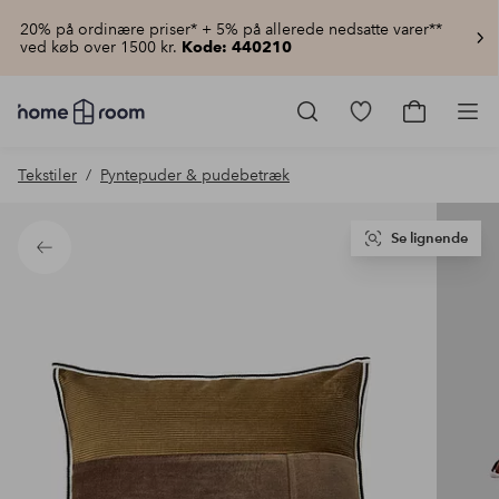
20% på ordinære priser* + 5% på allerede nedsatte varer**
ved køb over 1500 kr.
Kode: 440210
Homeroom
–
Gå
Gå
Pro
Alt
til
til
for
favoritmarkered
indkøbsku
Tekstiler
Pyntepuder & pudebetræk
hjemmet
produkter
til
lav
pris
Se lignende
Tilbage